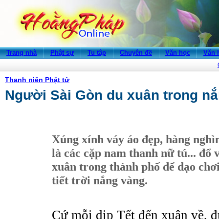
Trang nhà
Phật sự
Tu tập
Chuyên đề
Văn học
Văn 
Thanh niên Phật tử
Người Sài Gòn du xuân trong n
Xúng xính váy áo đẹp, hàng nghìn
là các cặp nam thanh nữ tú... đổ 
xuân trong thành phố để dạo chơ
tiết trời nắng vàng.
Cứ mỗi dịp Tết đến xuân về, 