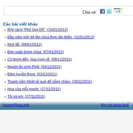
Chia sẻ:
Các bài viết khác
Rộn ràng "Phố ông Đồ" (15/01/2012)
Đầu năm giới trẻ lên chùa thực tập thiền (11/01/2012)
Nhớ tết (09/01/2012)
Đón xuân trong chùa (07/01/2012)
Cỏ thơm đến, hoa rụng về (09/12/2011)
Người ăn cơm Phật (04/12/2011)
Đêm huyền thoại (03/12/2011)
Thanh niên Nhật về quê để sống chậm (29/11/2011)
Hoa của mỗi người (27/11/2011)
Tôi và em (27/11/2011)
HoangPhap.info
Địa chỉ chùa Huế
|