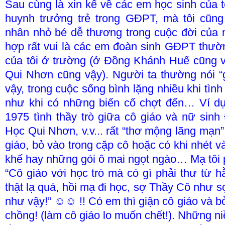
Sau cùng là xin kể về các em học sinh của t
huynh trưởng trẻ trong GĐPT, mà tôi cũn
nhân nhỏ bé dễ thương trong cuộc đời của 
hợp rất vui là các em đoàn sinh GĐPT thườ
của tôi ở trường (ở Đồng Khánh Huế cũng
Qui Nhơn cũng vậy). Người ta thường nói “gi
vậy, trong cuộc sống bình lặng nhiều khi tì
như khi có những biến cố chợt đến… Ví d
1975 tình thầy trò giữa cô giáo và nữ sin
Học Qui Nhơn, v.v... rất “thơ mộng lãng mạn”
giáo, bỏ vào trong cặp cô hoặc có khi nhét và
khế hay những gói ô mai ngọt ngào… Mạ tôi p
“Cô giáo với học trò mà có gì phải thư từ 
thật lạ quá, hồi mạ đi học, sợ Thầy Cô như s
như vậy!” ☺☺ !! Có em thì giận cô giáo và bỏ
chồng! (làm cô giáo lo muốn chết!). Những niề