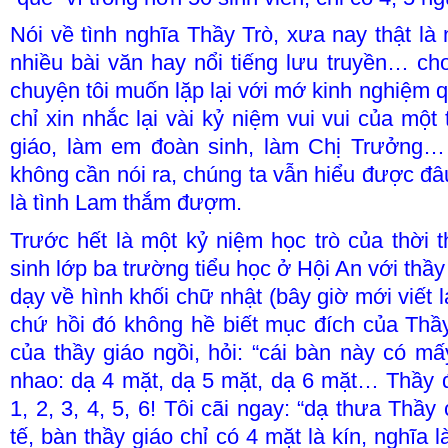
Nói về tình nghĩa Thầy Trò, xưa nay thật là
nhiều bài văn hay nổi tiếng lưu truyền… ch
chuyện tôi muốn lặp lại với mớ kinh nghiệm q
chỉ xin nhắc lại vài kỷ niệm vui vui của một 
giáo, làm em đoàn sinh, làm Chị Trưởng…
không cần nói ra, chúng ta vẫn hiểu được đâ
là tình Lam thắm đượm.
Trước hết là một kỷ niệm học trò của thời t
sinh lớp ba trường tiểu học ở Hội An với th
dạy về hình khối chữ nhật (bây giờ mới viết 
chứ hồi đó không hề biết mục đích của Thầy
của thầy giáo ngồi, hỏi: “cái bàn này có m
nhao: dạ 4 mặt, dạ 5 mặt, dạ 6 mặt… Thầy 
1, 2, 3, 4, 5, 6! Tôi cãi ngay: “dạ thưa Thầy 
tế, bàn thầy giáo chỉ có 4 mặt là kín, nghĩa 