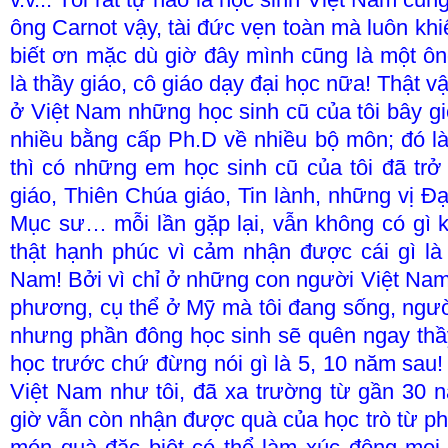
ông Carnot vậy, tài đức vẹn toàn mà luôn khiê
biết ơn mặc dù giờ đây mình cũng là một ô
là thầy giáo, cô giáo dạy đại học nữa! Thật v
ở Việt Nam những học sinh cũ của tôi bây gi
nhiều bằng cấp Ph.D về nhiều bộ môn; đó l
thì có những em học sinh cũ của tôi đã trở
giáo, Thiên Chúa giáo, Tin lành, những vị Đ
Mục sư… mỗi lần gặp lại, vẫn không có gì 
thật hạnh phúc vì cảm nhận được cái gì là t
Nam! Bởi vì chỉ ở những con người Việt
Na
phương, cụ thể ở Mỹ mà tôi đang sống, người
nhưng phần đông học sinh sẽ quên ngay thầ
học trước chứ đừng nói gì là 5, 10 năm sau
Việt Nam như tôi, đã xa trường từ gần 30 
giờ vẫn còn nhận được quà của học trò từ ph
món quà đặc biệt có thể làm xúc động mọi