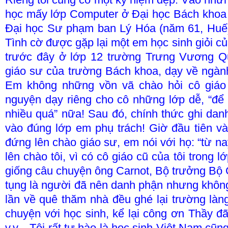
học mấy lớp Computer ở Đại học Bách khoa S
Đại học Sư phạm ban Lý Hóa (năm 61, Huế
Tình cờ được gặp lại một em học sinh giỏi c
trước đây ở lớp 12 trường Trưng Vương Q
giáo sư của trường Bách khoa, dạy về ngàn
Em không những vồn vã chào hỏi cô giáo
nguyện dạy riêng cho cô những lớp dễ, “để c
nhiều quá” nữa! Sau đó, chính thức ghi danh
vào đúng lớp em phụ trách! Giờ đầu tiên vào
đứng lên chào giáo sư, em nói với họ: “từ n
lên chào tôi, vì có cô giáo cũ của tôi trong 
giống câu chuyện ông Carnot, Bộ trưởng Bộ
tụng là người đã nên danh phận nhưng không
lần về quê thăm nhà đều ghé lại trường làn
chuyện với học sinh, kể lại công ơn Thầy 
v.v... Tôi rất tự hào là học sinh Việt Nam cũ