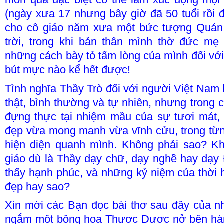
(ngày xưa 17 nhưng bây giờ đã 50 tuổi rồi đ
cho cô giáo năm xưa một bức tượng Quán
trời, trong khi bản thân mình thờ đức mẹ
những cách bày tỏ tấm lòng của mình đối với
bút mực nào kể hết được!
Tình nghĩa Thầy Trò đối với người Việt Nam 
thật, bình thường và tự nhiên, nhưng trong 
đựng thực tại nhiệm mầu của sự tươi mát, 
đẹp vừa mong manh vừa vĩnh cửu, trong từn
hiện diện quanh mình. Không phải sao? K
giáo dù là Thầy dạy chữ, dạy nghề hay dạy
thấy hạnh phúc, và những kỷ niệm của thời h
đẹp hay sao?
Xin mời các Bạn đọc bài thơ sau đây của n
ngắm một bông hoa Thược Dược nở bên hàn