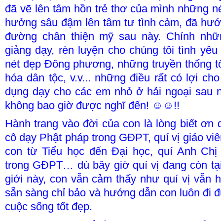
đã vẽ lên tâm hồn trẻ thơ của mình những n
hưởng sâu đậm lên tâm tư tình cảm, đã hướ
đường chân thiện mỹ sau này. Chính nhữ
giảng dạy, rèn luyện cho chúng tôi tình y
nét đẹp Đông phương, những truyền thống t
hóa dân tộc, v.v... những điều rất có lợi cho
dụng dạy cho các em nhỏ ở hải ngoại sau n
không bao giờ được nghĩ đến! ☺☺!!
Hành trang vào đời của con là lòng biết ơn 
cô dạy Phật pháp trong GĐPT, quí vị giáo vi
con từ Tiểu học đến Đại học, quí Anh Ch
trong GĐPT… dù bây giờ quí vị đang còn tại 
giới này, con vẫn cảm thấy như quí vị vẫn h
sẵn sàng chỉ bảo và hướng dẫn con luôn đi
cuộc sống tốt đẹp.