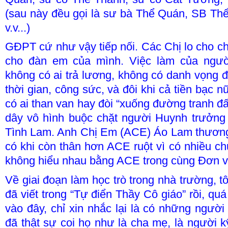
(sau này đều gọi là sư bà Thể Quán, SB Th
v.v...)
GĐPT cứ như vậy tiếp nối. Các Chị lo cho chú
cho đàn em của mình. Việc làm của ngư
không có ai trả lương, không có danh vọng đị
thời gian, công sức, và đôi khi cả tiền bạc
có ai than van hay đòi “xuống đường tranh đấ
dây vô hình buộc chặt người Huynh trưởng
Tình Lam. Anh Chị Em (ACE) Áo Lam thương 
có khi còn thân hơn ACE ruột vì có nhiều 
không hiểu nhau bằng ACE trong cùng Đơn 
Về giai đoạn làm học trò trong nhà trường, t
đã viết trong “Tự điển Thầy Cô giáo” rồi, qu
vào đây, chỉ xin nhắc lại là có những người
đã thật sự coi họ như là cha mẹ, là người 