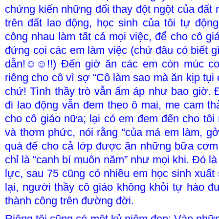
chứng kiến những đổi thay đột ngột của đất 
trên đất lao động, học sinh của tôi tự độn
công nhau làm tất cả mọi việc, để cho cô giá
đứng coi các em làm việc (chứ đâu có biết
dẫn!☺☺!!) Đến giờ ăn các em còn múc c
riêng cho cô vì sợ “Cô làm sao mà ăn kịp tụi 
chứ! Tình thầy trò vẫn ấm áp như bao giờ. 
đi lao động vẫn đem theo ô mai, me cam th
cho cô giáo nữa; lại có em đem đến cho tôi 
và thơm phức, nói rằng “của má em làm, gởi 
quà để cho cả lớp được ăn những bữa cơm
chỉ là “canh bí muôn năm” như mọi khi. Đó là
lực, sau 75 cũng có nhiều em học sinh xuất
lại, người thầy cô giáo không khỏi tự hào 
thành công trên đường đời.
Riêng tôi cũng có một kỷ niệm đẹp: Vào nhữn