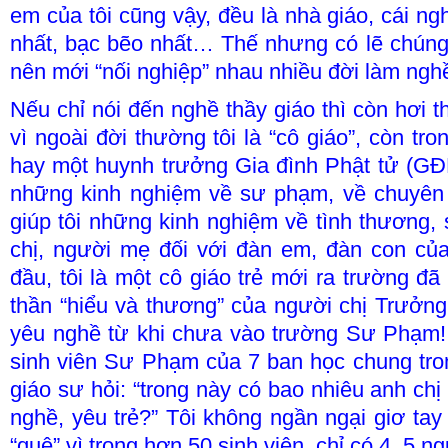
em của tôi cũng vậy, đều là nhà giáo, cái n
nhất, bạc bẽo nhất… Thế nhưng có lẽ chúng
nên mới “nối nghiệp” nhau nhiều đời làm ng
Nếu chỉ nói đến nghề thầy giáo thì còn hơi th
vì ngoài đời thường tôi là “cô giáo”, còn tro
hay một huynh trưởng Gia đình Phật tử (GĐ
những kinh nghiệm về sư phạm, về chuyên
giúp tôi những kinh nghiệm về tình thương
chị, người mẹ đối với đàn em, đàn con củ
đầu, tôi là một cô giáo trẻ mới ra trường đã
thần “hiểu và thương” của người chị Trưởng 
yêu nghề từ khi chưa vào trường Sư Phạm!
sinh viên Sư Phạm của 7 ban học chung tro
giáo sư hỏi: “trong này có bao nhiêu anh ch
nghề, yêu trẻ?” Tôi không ngần ngại giơ tay 
“quê” vì trong hơn 50 sinh viên, chỉ có 4, 5 n