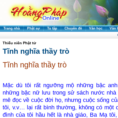
Trang nhà
Phật sự
Tu tập
Chuyên đề
Văn học
Văn 
Thiếu niên Phật tử
Tĩnh nghĩa thầy trò
Tĩnh nghĩa thầy trò
Mặc dù tôi rất ngưỡng mộ những bậc anh 
những bậc nữ lưu trong sử sách nước nhà h
mê đọc về cuộc đời họ, nhưng cuộc sống của 
tôi, v.v… lại rất bình thường, không có một c
đình của tôi hầu hết là nhà giáo, Ba Mạ tôi,