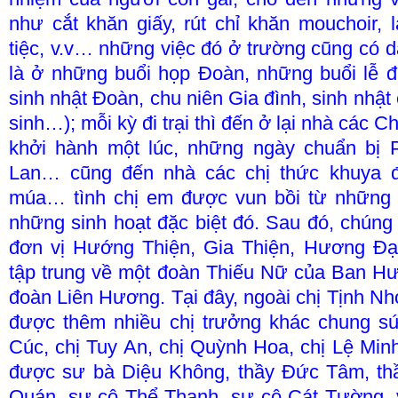
như cắt khăn giấy, rút chỉ khăn mouchoir,
tiệc, v.v… những việc đó ở trường cũng có 
là ở những buổi họp Đoàn, những buổi lễ 
sinh nhật Đoàn, chu niên Gia đình, sinh nhật
sinh…); mỗi kỳ đi trại thì đến ở lại nhà các 
khởi hành một lúc, những ngày chuẩn bị 
Lan… cũng đến nhà các chị thức khuya để
múa… tình chị em được vun bồi từ những 
những sinh hoạt đặc biệt đó. Sau đó, chúng 
đơn vị Hướng Thiện, Gia Thiện, Hương Đạo,
tập trung về một đoàn Thiếu Nữ của Ban H
đoàn Liên Hương. Tại đây, ngoài chị Tịnh Nh
được thêm nhiều chị trưởng khác chung s
Cúc, chị Tuy An, chị Quỳnh Hoa, chị Lệ Minh,
được sư bà Diệu Không, thầy Đức Tâm, th
Quán, sư cô Thể Thanh, sư cô Cát Tường, v.v