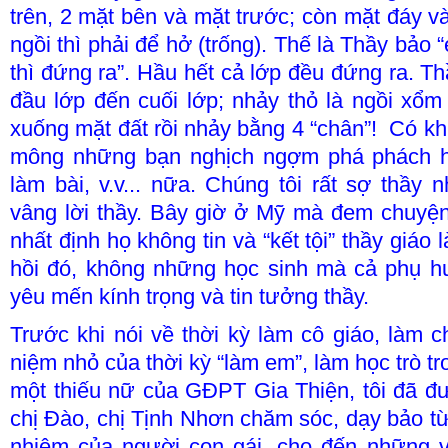
trên, 2 mặt bên và mặt trước; còn mặt đáy v
ngồi thì phải để hở (trống). Thế là Thầy bảo 
thì đứng ra”. Hầu hết cả lớp đều đứng ra. Thầ
đầu lớp đến cuối lớp; nhảy thỏ là ngồi xổm
xuống mặt đất rồi nhảy bằng 4 “chân”!
Có kh
mông những bạn nghịch ngợm phá phách ha
làm bài, v.v... nữa. Chúng tôi rất sợ thầy
vâng lời thầy. Bây giờ ở Mỹ mà đem chuyện
nhất định họ không tin và “kết tội” thầy giáo l
hồi đó, không những học sinh mà cả phụ h
yêu mến kính trọng và tin tưởng thầy.
Trước khi nói về thời kỳ làm cô giáo, làm c
niệm nhỏ của thời kỳ “làm em”, làm học trò t
một thiếu nữ của GĐPT Gia Thiện, tôi đã đ
chị Đào, chị Tịnh Nhơn chăm sóc, dạy bảo từ
nhiệm của người con gái, cho đến những vi