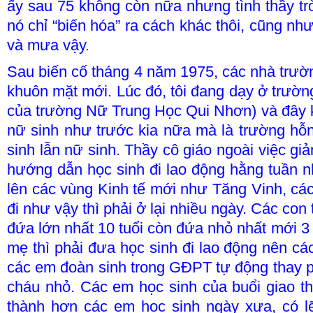
ấy sau 75 không còn nữa nhưng tình thầy trò
nó chỉ “biến hóa” ra cách khác thôi, cũng n
và mưa vậy.
Sau biến cố tháng 4 năm 1975, các nhà trườ
khuôn mặt mới. Lúc đó, tôi đang dạy ở trườ
của trường Nữ Trung Học Qui Nhơn) và đây 
nữ sinh như trước kia nữa mà là trường hỗ
sinh lẫn nữ sinh. Thầy cô giáo ngoài việc giả
hướng dẫn học sinh đi lao động hằng tuần nh
lên các vùng Kinh tế mới như Tăng Vinh, c
đi như vậy thì phải ở lại nhiều ngày. Các con
đứa lớn nhất 10 tuổi còn đứa nhỏ nhất mới 3 t
mẹ thì phải đưa học sinh đi lao động nên cá
các em đoàn sinh trong GĐPT tự động thay p
cháu nhỏ. Các em học sinh của buổi giao t
thành hơn các em học sinh ngày xưa, có l