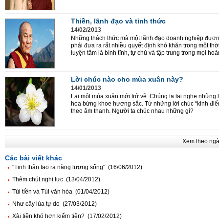
Thiền, lãnh đạo và tỉnh thức
14/02/2013
Những thách thức mà một lãnh đạo doanh nghiệp đương 
phải đưa ra rất nhiều quyết định khó khăn trong một thờ
luyện tâm là bình tĩnh, tự chủ và tập trung trong mọi ho
Lời chúc nào cho mùa xuân này?
14/01/2013
Lại một mùa xuân mới trở về. Chúng ta lại nghe những 
hoa bừng khoe hương sắc. Từ những lời chúc “kinh điể
theo âm thanh. Người ta chúc nhau những gì?
Xem theo ng
Các bài viết khác
"Tinh thần tạo ra năng lượng sống" (16/06/2012)
Thêm chút nghị lực (13/04/2012)
Túi tiền và Túi văn hóa (01/04/2012)
Như cây lúa tự do (27/03/2012)
Xài tiền khó hơn kiếm tiền? (17/02/2012)