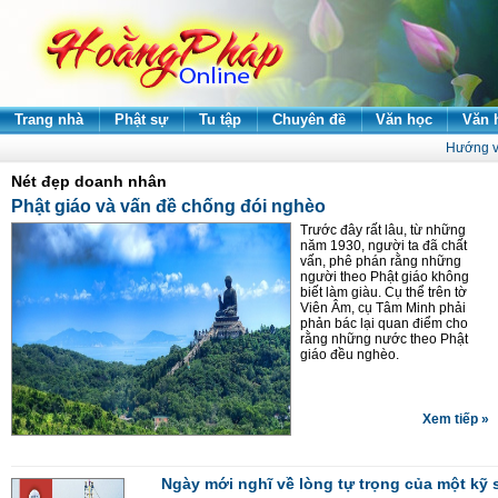
Trang nhà
Phật sự
Tu tập
Chuyên đề
Văn học
Văn 
Hướng v
Nét đẹp doanh nhân
Phật giáo và vấn đề chống đói nghèo
Trước đây rất lâu, từ những
năm 1930, người ta đã chất
vấn, phê phán rằng những
người theo Phật giáo không
biết làm giàu. Cụ thể trên tờ
Viên Âm, cụ Tâm Minh phải
phản bác lại quan điểm cho
rằng những nước theo Phật
giáo đều nghèo.
Xem tiếp »
Ngày mới nghĩ về lòng tự trọng của một kỹ 