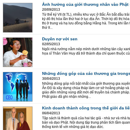
Ảnh hưởng của giới thương nhân vào Phật 
20/09/2013
Từ thế kỷ VII (tr.TL), nhiều khu vực ở Bắc Ấn bắt đầu trải
kỳ đô thị hóa lần thứ hai ở lục địa Ấn. Thời kỳ đô thị hóa
thị ở trung và hạ lưu đồng bằng Hằng hà. Trong khi lần th
thứ II...
Duyên nợ với sen
02/05/2013
Ngôi nhà rường nằm nép mình dưới những tán cây xan
họa sĩ Thân Văn Huy đã trở thành địa chỉ quen thuộc củ
Những đóng góp của các thương gia tron
30/04/2013
Những đóng góp nổi bật nhất của giới thương gia xuyên
Ấn Độ là xây dựng chùa tháp làm cơ sở hoằng pháp và 
giáo đến những vùng đất mới để truyền bá chánh pháp.
Phật giáo đã ghi nhận những...
Kinh doanh thành công trong thế giới đa liê
06/04/2013
Tập sách là thành quả của hai tác giả - nhà sư và nhà tư
bản và đạo Phật. Nội dung tập trung phân tích tầm quan
thống kinh tế với những giá trị đạo đức.