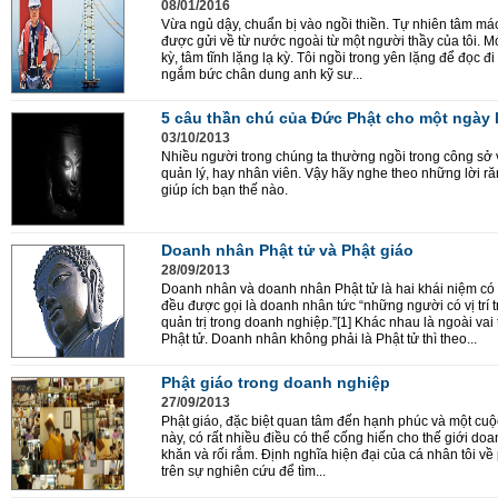
08/01/2016
Vừa ngủ dậy, chuẩn bị vào ngồi thiền. Tự nhiên tâm má
được gửi về từ nước ngoài từ một người thầy của tôi. Mớ
kỳ, tâm tĩnh lặng lạ kỳ. Tôi ngồi trong yên lặng để đọc đi
ngắm bức chân dung anh kỹ sư...
5 câu thần chú của Đức Phật cho một ngày 
03/10/2013
Nhiều người trong chúng ta thường ngồi trong công sở v
quản lý, hay nhân viên. Vậy hãy nghe theo những lời r
giúp ích bạn thế nào.
Doanh nhân Phật tử và Phật giáo
28/09/2013
Doanh nhân và doanh nhân Phật tử là hai khái niệm có
đều được gọi là doanh nhân tức “những người có vị trí
quản trị trong doanh nghiệp.”[1] Khác nhau là ngoài vai 
Phật tử. Doanh nhân không phải là Phật tử thì theo...
Phật giáo trong doanh nghiệp
27/09/2013
Phật giáo, đặc biệt quan tâm đến hạnh phúc và một cuộc
này, có rất nhiều điều có thể cống hiến cho thế giới 
khăn và rối rắm. Định nghĩa hiện đại của cá nhân tô
trên sự nghiên cứu để tìm...