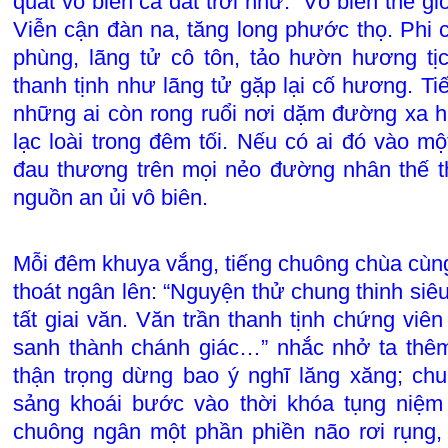
quát vô biên cả đất trời như: “Vô biên thế gi
Viễn cận đàn na, tăng long phước thọ. Phi c
phùng, lãng tử cô tôn, tảo hườn hương t
thanh tịnh như lãng tử gặp lại cố hương. T
những ai còn rong ruổi nơi dặm đường xa 
lạc loài trong đêm tối. Nếu có ai đó vào mộ
đau thương trên mọi nẻo đường nhân thế th
nguồn an ủi vô biên.
Mỗi đêm khuya vắng, tiếng chuông chùa cùng
thoát ngân lên: “Nguyện thử chung thinh siêu 
tất giai văn. Văn trần thanh tịnh chứng viên
sanh thành chánh giác…” nhắc nhở ta thêm
thận trọng dừng bao ý nghĩ lăng xăng; ch
sảng khoái bước vào thời khóa tụng niệm 
chuông ngân một phần phiền não rơi rụng,