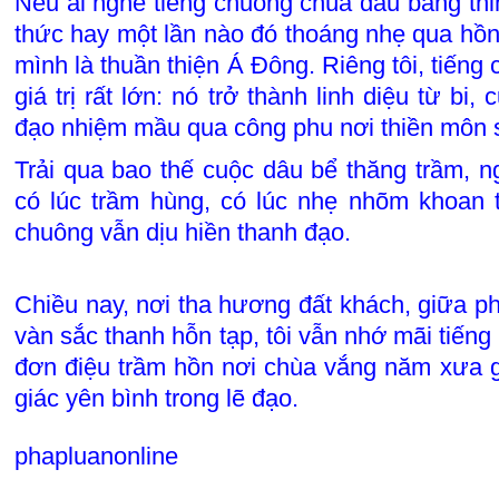
Nếu ai nghe tiếng chuông chùa dẫu bằng th
thức hay một lần nào đó thoáng nhẹ qua hồn,
mình là thuần thiện Á Đông. Riêng tôi, tiến
giá trị rất lớn: nó trở thành linh diệu từ bi, 
đạo nhiệm mầu qua công phu nơi thiền môn 
Trải qua bao thế cuộc dâu bể thăng trầm, 
có lúc trầm hùng, có lúc nhẹ nhõm khoan t
chuông vẫn dịu hiền thanh đạo.
Chiều nay, nơi tha hương đất khách, giữa ph
vàn sắc thanh hỗn tạp, tôi vẫn nhớ mãi tiến
đơn điệu trầm hồn nơi chùa vắng năm xưa gợ
giác yên bình trong lẽ đạo.
phapluanonline