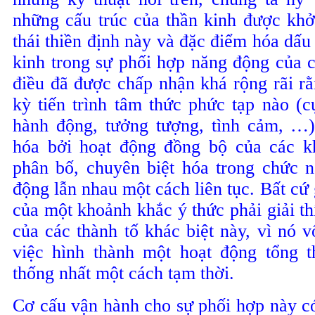
những
cấu
trúc
của
thần
kinh
được
khở
thái
thiền
định
này
và
đặc
điểm
hóa
dấu
kinh
trong
sự
phối
hợp
năng
động
của
điều
đã
được
chấp
nhận
khá
rộng
rãi
r
kỳ
tiến
trình
tâm
thức
phức
tạp
nào
(
c
hành
động
,
tưởng
tượng
,
tình
cảm
, …
hóa
bởi
hoạt
động
đồng
bộ
của
các
k
phân
bố
,
chuyên
biệt
hóa
trong
chức
n
động
lẫn
nhau
một
cách
liên
tục
.
Bất
cứ
của
một
khoảnh
khắc
ý
thức
phải
giải
th
của
các
thành
tố
khác
biệt
này
,
vì
nó
v
việc
hình
thành
một
hoạt
động
tổng
t
thống
nhất
một
cách
tạm
thời
.
Cơ cấu vận hành cho sự phối hợp này có