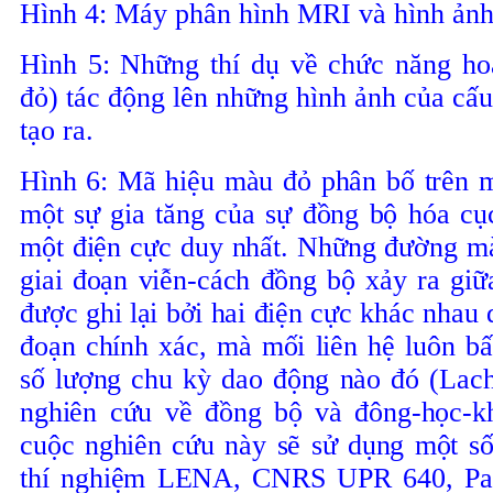
Hình 4: Máy phân hình MRI và hình ảnh 
Hình 5: Những thí dụ về chức năng ho
đỏ) tác động lên những hình ảnh của cấ
tạo ra.
Hình 6: Mã hiệu màu đỏ phân bố trên 
một sự gia tăng của sự đồng bộ hóa cục
một điện cực duy nhất. Những đường m
giai đoạn viễn-cách đồng bộ xảy ra giữ
được ghi lại bởi hai điện cực khác nhau 
đoạn chính xác, mà mối liên hệ luôn bấ
số lượng chu kỳ dao động nào đó (Lach
nghiên
cứu
về
đồng
bộ
và
đông-học-k
cuộc
nghiên
cứu
này
sẽ
sử
dụng
một
s
thí
nghiệm
LENA, CNRS UPR 640, Pa