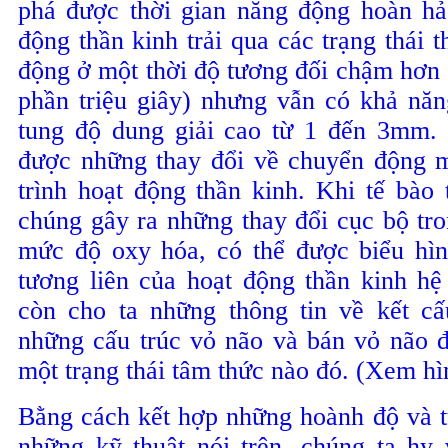
phá được thời gian năng động hoàn hảo
động thần kinh trải qua các trạng thái 
động ở một thời độ tương đối chậm hơn 
phần triệu giây) nhưng vẫn có khả nă
tung độ dung giải cao từ 1 đến 3mm. 
được những thay đổi về chuyển động m
trình hoạt động thần kinh. Khi tế bào 
chúng gây ra
những thay đổi cục bộ tr
mức độ oxy hóa, có thể được biểu hìn
tương liên của hoạt động thần kinh h
còn cho ta những thông tin về kết c
những cấu trúc vỏ não và bán vỏ não 
một trạng thái tâm thức nào đó. (Xem h
Bằng
cách
kết
hợp
những
hoành
độ
và
những
kỹ
thuật
nói
trên
,
chúng
ta
hy