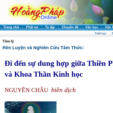
Trang nhà
Phật sự
Tu tập
Chuyên đề
Văn học
Văn 
Triết học
T
Tâm lý
Rèn Luyện và Nghiên Cứu Tâm Thức:
Ði đến sự dung hợp giữa Thiền P
và Khoa Thần Kinh học
biên dịch
NGUYÊN CHÂU