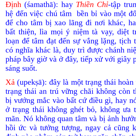
Ðịnh
(śamathā): hay
Thiền Chỉ
-tập tru
hệ đến việc chú tâm bền bỉ vào một đố
để cho tâm bị xao lãng đi nơi khác, h
bất thiện, lìa mọi ý niệm tà vạy, diệt 
loạn để tâm đạt đến sự vắng lặng, tịch t
có nghĩa khác là, duy trì được chánh niệ
pháp bây giờ và ở đây, tiếp xử với giây 
sáng suốt.
Xả
(upek
ṣ
ā): đây là một trạng thái hoàn
trạng thái an trú vững chãi không còn 
bị vướng mắc vào bất cứ điều gì, hay nó
ở trạng thái không ghét bỏ, không ưa 
mãn. Nó không quan tâm và bị ảnh hưởng
hồi ức và tưởng tượng, ngay cả cũng 