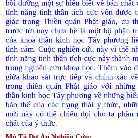
bồi
dưỡng
một
sự
hiểu
biết
về
bản
chất
tính
năng
tinh
thần
tích
cực
vốn
được
t
giác
trong
Thiền
quán
Phật
giáo
,
cụ
t
trước
tới
nay
chưa
hề
là
một
bộ
phận
t
của
khoa
thần
kinh
học
Tây
phương
li
tình
cảm
.
Cuộc
nghiên
cứu
này
vì
thế
n
tính
năng
tinh
thần
tích
cực
này
thành
m
trong
nghiên
cứu
khoa
học
.
Thêm
vào
đ
giữa
khảo
sát
trực
tiếp
và
chính
xác
v
trong
thiền
quán
Phật
giáo
với
những
thần
kinh
học
Tây
phương
về
những
biể
bào
thể
của
các
trạng
thái
ý
thức
,
nhữ
mới
này
có
thể
chiếu
dọi
cho
ta
phần
chất
của
ý
thức
.
Mô Tả Dự Án Nghiên Cứu: