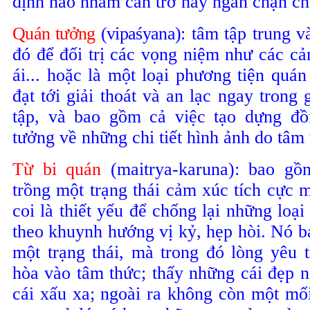
định nào nhằm cản trở hay ngăn chặn ch
Quán tưởng
(vipaśyana)
: tâm tập trung 
đó để đối trị các vọng niệm như các cả
ái... hoặc là một loại phương tiện quán
đạt tới giải thoát và an lạc ngay trong 
tập, và bao gồm cả việc tạo dựng đồ
tưởng về những chi tiết hình ảnh do tâm 
Từ bi quán
(maitrya-karuna): bao gồ
trồng một trạng thái cảm xúc tích cực 
coi là thiết yếu để chống lại những loại
theo khuynh hướng vị kỷ, hẹp hòi. Nó b
một trạng thái, mà trong đó lòng yêu 
hòa vào tâm thức; thấy những cái đẹp n
cái xấu xa; ngoài ra không còn một mố