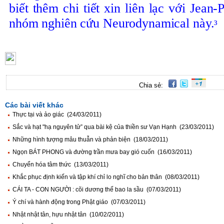
biết
thêm
chi
tiết
xin
liên
lạc
với
Jean-P
nhóm
nghiên
cứu
Neurodynamical
này
.
³
Chia sẻ:
Các bài viết khác
Thực tại và ảo giác (24/03/2011)
Sắc và hạt "hạ nguyên tử” qua bài kệ của thiền sư Vạn Hạnh (23/03/2011)
Những hình tượng mâu thuẫn và phản biện (18/03/2011)
Ngọn BÁT PHONG và đường trần mưa bay gió cuốn (16/03/2011)
Chuyển hóa tâm thức (13/03/2011)
Khắc phục định kiến và tập khí chỉ lo nghĩ cho bản thân (08/03/2011)
CÁI TA - CON NGƯỜI : cõi dương thế bao la sầu (07/03/2011)
Ý chí và hành động trong Phật giáo (07/03/2011)
Nhật nhật tân, hựu nhật tân (10/02/2011)