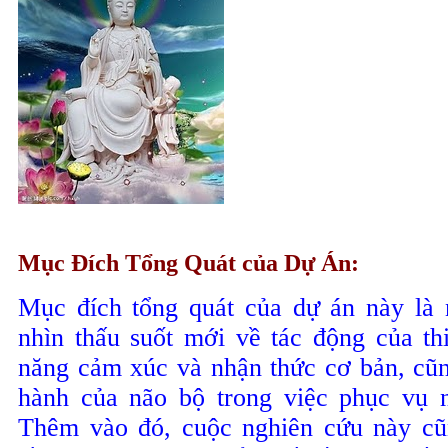
Mục Ðích Tổng Quát của Dự Án:
Mục
đích
tổng
quát
của
dự
án
này
là
nhìn
thấu
suốt
mới
về
tác
động
của
th
năng
cảm
xúc
và
nhận
thức
cơ
bản
,
cũ
hành
của
não
bộ
trong
việc
phục
vụ
Thêm
vào
đó
,
cuộc
nghiên
cứu
này
cũ