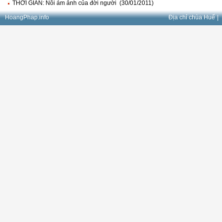
THỜI GIAN: Nỗi ám ảnh của đời người (30/01/2011)
HoangPhap.info
Địa chỉ chùa Huế
|