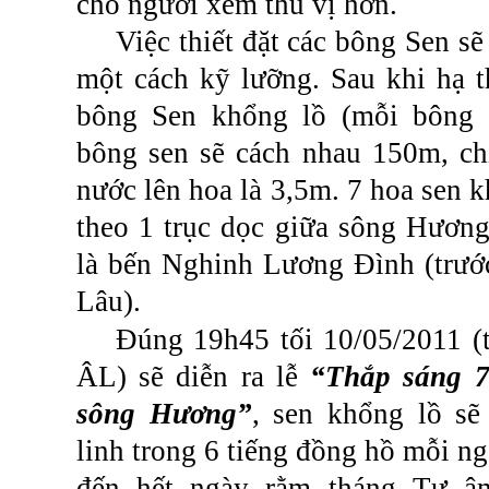
cho người xem thú vị hơn.
Việc thiết đặt các bông Sen sẽ
một cách kỹ lưỡng. Sau khi hạ 
bông Sen khổng lồ (mỗi bông 
bông sen sẽ cách nhau 150m, ch
nước lên hoa là 3,5m. 7 hoa sen 
theo 1 trục dọc giữa sông Hương
là bến Nghinh Lương Đình (trư
Lâu).
Đúng 19h45 tối 10/05/2011 (
ÂL) sẽ diễn ra lễ
“Thắp sáng 7
sông Hương”
, sen khổng lồ sẽ
linh trong 6 tiếng đồng hồ mỗi ng
đến hết ngày rằm tháng Tư â