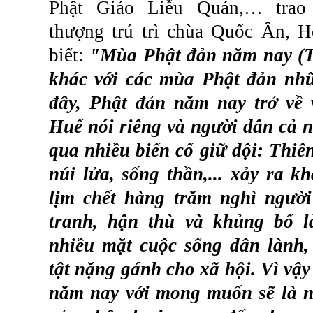
Phật
Giáo
Liễu
Quán
,…
trao
thượng
trú
trì
chùa
Quốc
Ân
,
H
biết
:
"
Mùa
Phật
đản
năm
nay (
khác
với
các
mùa
Phật
đản
nh
đây
,
Phật
đản
năm
nay
trở
về
Huế
nói
riêng
và
người
dân
cả
n
qua
nhiều
biến
cố
giữ
dội
:
Thiê
núi
lửa
,
sống
thần
,...
xảy
ra
kh
lịm
chết
hàng
trăm
nghì
người
tranh
,
hận
thù
và
khủng
bố
nhiều
mặt
cuộc
sống
dân
lành
tật
nặng
gánh
cho
xã
hội
.
Vì
vậy
năm
nay
với
mong
muốn
sẽ
là
n