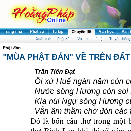
Trang nhà
Phật sự
Tu tập
Văn học
Văn 
Chuyên đề
Xuân mới
Phật đản
Vu lan
Lễ hội
Truyền thông
Phật đản
"MÙA PHẬT ĐẢN" VỀ TRÊN ĐẤT
Trần Tiến Đạt
Ôi xứ Huế ngàn năm còn cổ
Nước sông Hương còn soi b
Kìa núi Ngự sông Hương c
Vẫn âm thầm chờ đón các t
Đó là bốn câu thơ trong một b