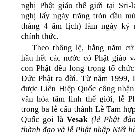
nghị Phật giáo thế giới tại Sri-
nghị lấy ngày trăng tròn đầu m
tháng 4 âm lịch) làm ngày kỷ 
chính thức.
Theo
thông
lệ
,
hằng
năm
cứ
hầu
hết
các
nước
có
Phật
giáo
v
con
Phật
đều
long
trọng
tổ
chức
Đức
Phật
ra
đời
.
Từ
năm
1999,
được
Liên
Hiệp
Quốc
công
nhận
văn
hóa
tâm
linh
thế
giới
,
lễ
P
trong
ba
lễ
cấu
thành
Lễ
Tam
hợ
Quốc
gọi
là
Vesak
(
lễ
Phật
đả
thành
đạo
và
lễ
Phật
nhập
Niết
b