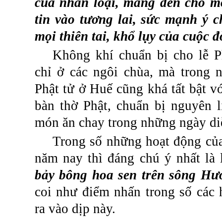
của
nhân
loại
,
mang
đến
cho
m
tin
vào
tương
lai
,
sức
mạnh
ý
c
mọi
thiên
tai,
khổ
lụy
của
cuộc
đ
Không
khí
chuẩn
bị
cho
lễ
P
chỉ
ở
các
ngôi
chùa
,
mà
trong
Phật
tử
ở
Huế
cũng
khá
tất
bật
v
bàn
thờ
Phật
,
chuẩn
bị
nguyên
món
ăn
chay
trong
những
ngày
di
Trong
số
những
hoạt
động
củ
năm
nay
thì
đáng
chú
ý
nhất
là
bảy
bông
hoa
sen
trên
sông
Hư
coi
như
điểm
nhấn
trong
số
các
ra
vào
dịp
này
.