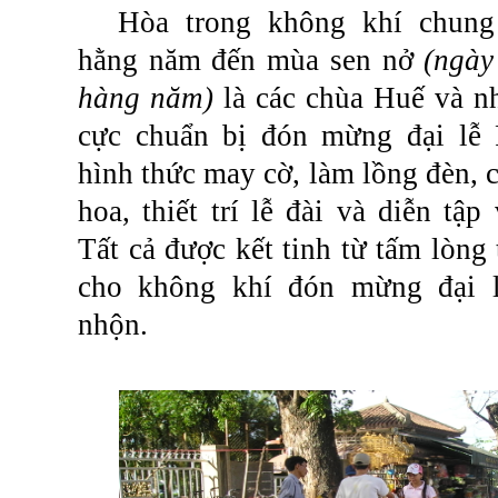
Hòa
trong
không
khí
chung
hằng
năm
đến
mùa
sen
nở
(
ngày
hàng
năm
)
là
các
chùa
Huế
và
n
cực
chuẩn
bị
đón
mừng
đại
lễ
hình
thức
may
cờ
,
làm
lồng
đèn
,
hoa
,
thiết
trí
lễ
đài
và
diễn
tập
Tất
cả
được
kết
tinh
từ
tấm
lòng
cho
không
khí
đón
mừng
đại
nhộn
.