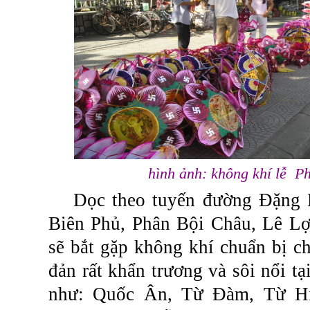
hình ảnh: không khí lễ P
Dọc
theo
tuyến
đường
Đặng
Biên
Phủ
,
Phân
Bội
Châu
,
Lê
Lợ
sẽ
bắt
gặp
không
khí
chuẩn
bị
c
đản
rất
khẩn
trương
và
sôi
nổi
tạ
như
:
Quốc
Ân
,
Từ
Đàm
,
Từ
H