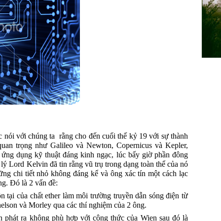
c nói với chúng ta
rằng cho đến cuối thế kỷ 19 với sự thành
uan trọng như Galileo và Newton, Copernicus và Kepler,
ứng dụng kỹ thuật đáng kinh ngạc, lúc bấy giờ phần đông
lý Lord Kelvin đã tin rằng vũ trụ trong dạng toàn thể của nó
ững chi tiết nhỏ không đáng kể và ông xác tín một cách lạc
g. Đó là 2 vấn đề:
ồn tại của chất ether làm môi trường truyền dẫn sóng điện từ
helson và Morley qua các thí nghiệm của 2 ông.
n phát ra không phù hợp với công thức của Wien sau đó là