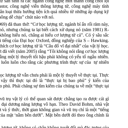
 sản sinh ra các ngành công nghệ mới thành công chói lọi
nstor, công nghệ viễn thông lượng tử, công nghệ máy tính
n loại thừa hưởng tiện ích quá nhiều từ những áp dụng kỹ
hông dễ chịu” chút nào với nó.
9) đã than thở: “Cơ học lượng tử, ngành bí ẩn rối răm này,
 nó, nhưng chúng ta lại biết cách xử dụng nó (năm 1981) R-
hông hiểu nó, chẳng ai hiểu cơ lượng tử cả”. Có ý sâu sắc
i tiếng của Đại học Oxford, đồng nghiệp của S – Hawking.
hích cơ học lượng tử là “Câu đố vĩ đại nhất” của vật lý học.
t
đã viết (năm 2005) rằng “Tôi không nói rằng cơ học lượng
rằng một lý thuyết tối hậu phải không có yếu tố ngẫu nhiên.
i luôn luôn cho rằng các phương trình thực sự
của
tự
nhiên
c lượng tử vẫn chưa phải là một lý thuyết về thực tại.
Thực
 vậy thì thực tại đó là “thực tại bị bao phủ” ý kiến của
o phủ.
Phải chăng sự tìm kiếm của chúng ta về một “thực tại
vũ trụ vật lý có thể quan sát được chẳng tạo ra được cái gì
t đại dương năng lượng vô hạn.
Theo David Bohm, nhà vật
t và ý thức, thời gian không gian và vũ trụ chỉ là một “tiếng
của mặt ‘nằm bên dưới”.
Mặt bên dưới đó
theo
ông chính là
 lượng tử, không có chân không tuyệt đối mà đặc trưng của