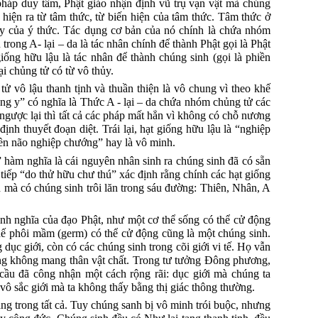
háp duy tâm, Phật giáo nhận định vũ trụ vạn vật mà chúng
iện ra từ tâm thức, từ biến hiện của tâm thức.
Tâm thức ở
áy của ý thức.
Tác dụng cơ bản của nó chính là chứa nhóm
 trong A- lại – da là tác nhân chính để thành Phật gọi là Phật
iống hữu lậu là tác nhân để thành chúng sinh (gọi là phiền
ại chủng tử có từ vô thủy.
 tử vô lậu thanh tịnh và thuần thiện là vô chung vì theo khế
ẳng y” có nghĩa là Thức A - lại – da chứa nhóm chủng tử các
ngược lại thì tất cả các pháp mất hẳn vì không có chỗ nương
ịnh thuyết đoạn diệt.
Trái lại, hạt giống hữu lậu là “nghiệp
iền não nghiệp chướng” hay là vô minh.
i” hàm nghĩa là cái nguyên nhân sinh ra chúng sinh đã có sẵn
i tiếp “do thử hữu chư thú” xác định rằng chính các hạt giống
h mà có chúng sinh trôi lăn trong sáu đường: Thiên, Nhân, A
nh nghĩa của đạo Phật, như một cơ thể sống có thể cử động
hế phôi mầm (germ) có thể cử động cũng là một chúng sinh.
dục giới, còn có các chúng sinh trong cõi giới
vi
tế.
Họ vẫn
ng không mang thân vật chất.
Trong tư tưởng Đông phương,
ịa cầu đã công nhận một cách rộng rãi: dục giới mà chúng ta
 vô sắc giới mà ta không thấy bằng thị giác thông thường.
ng trong tất cả.
Tuy chúng sanh bị vô minh trói buộc, nhưng