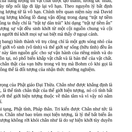
của năng lượng thì vật chất được tạo thành, tương tác nhau,
ày tiếp nối lặp đi lặp lại vô hạn.
Theo nguyên lý bất định
g lượng tử là vô hạn.
Chính trên quan niệm này mà David
ng lượng khổng lồ đang vận động trong dạng “trật tự tiềm
g ta thấy chỉ là “trật tự dàn trải” khi dạng “trật tự tiềm ẩn”
tượng sự vật đều sinh khởi từ một cội nguồn
chung
và cội
người thì khởi mọi sự sai biệt mà thấy ở ngoại cảnh.
 bang) hình thành vũ trụ cũng chỉ là một gợn sóng nhỏ của
iới vô sinh (vô tình) và thế giới sự sống (hữu tình) đều ẩn
t tự này làm nguồn gốc cho sự vận hành của riêng mình và do
n tại, nó phổ biến khắp vật chất và là bản thể của vật chất.
i chân thật của vạn hữu trong vũ trụ mà Bohm có khi gọi là
hông thể là đối tượng của nhận thức thường nghiệm.
rọng của Phật giáo Đại Thừa.
Chân như được khẳng định là
, là thể tính chân thật của thế giới hiện tượng, nó có tính bất
ới thế giới hiện tượng thuộc về thân tâm và vì vậy nó nằm
í.
 tạng, Phật tính, Pháp thân.
Tri kiến được Chân như tức là
n.
Chân như bao trùm mọi hiện tượng, là lý thể bất biến ẩn
 tượng không rời khỏi chân như là do sự hiện khởi tùy duyên