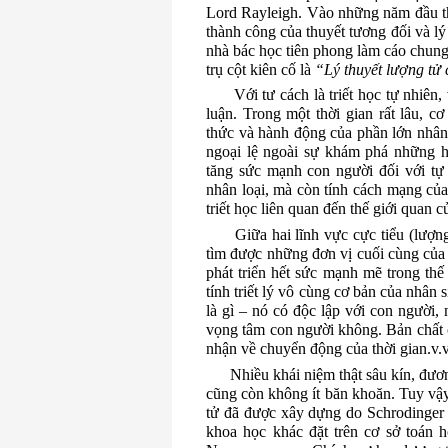
Lord Rayleigh.
Vào những năm đầu thế
thành công của thuyết tương đối và lý
nhà bác học tiên phong làm cáo
chun
trụ cột kiên cố là
“Lý thuyết lượng tử 
Với tư cách là triết học tự nhiên,
luận.
Trong một thời gian rất lâu, c
thức và hành động của phần lớn nhân
ngoại lệ ngoài sự khám phá những h
tăng sức mạnh con người đối với tự 
nhân loại, mà còn tính cách mạng của n
triết học liên quan đến thế giới quan 
Giữa hai lĩnh vực cực tiểu (lượng
tìm được những đơn vị cuối cùng của v
phát triển hết sức mạnh mẽ trong thế
tính triết lý vô cùng cơ bản của nhân si
là gì – nó có độc lập với con người,
vọng tâm con người không. Bản chất củ
nhận về chuyển động của thời gian.v
Nhiều khái niệm thật sâu kín, đươ
cũng còn không ít băn khoăn. Tuy vậy
tử đã được xây dựng do Schrodinger 
khoa học khác đặt trên cơ sở toán 