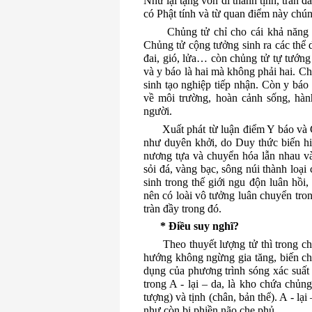
Như lại tạng vốn dĩ thanh tịnh, tràn đ
có Phật tính và từ quan điểm này chún
Chủng tử chỉ cho cái khả năng c
Chủng tử cộng tưởng sinh ra các thể
đai, gió, lửa… còn chủng tử tự tướng 
và y báo là hai mà không phải hai.
Ch
sinh tạo nghiệp tiếp nhận.
Còn y báo c
về môi trường, hoàn cảnh sống, hàn
người.
Xuất phát từ luận điểm Y báo và 
như duyên khởi, do Duy thức biến h
nương tựa và chuyển hóa lẫn nhau v
sỏi đá, vàng bạc, sông núi thành loại
sinh trong thế giới ngu độn luân hồi
nên có loài vô tưởng luân chuyển tro
tràn đầy trong đó.
* Điều suy nghĩ?
Theo thuyết lượng tử thì trong c
hướng không ngừng gia tăng, biến chu
dụng của phương trình sóng xác suất 
trong A - lại – da, là kho chứa chủng
tượng) và tịnh (chân, bản thể). A - lạ
như còn bị phiền não che phủ.