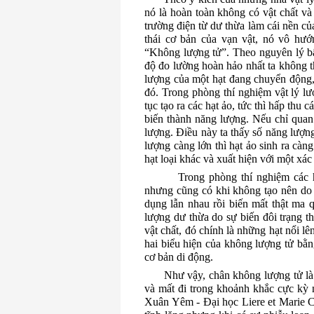
nó là hoàn toàn không có vật chất và
trường điện từ dư thừa làm cái nền c
thái cơ bản của vạn vật, nó vô hướ
“Không lượng tử”.
Theo nguyên lý bấ
độ đo lường hoàn hảo nhất ta không th
lượng của một hạt đang chuyển động,
đó. Trong phòng thí nghiệm vật lý lư
tục tạo ra các hạt ảo, tức thì hấp thu 
biến thành năng lượng. Nếu chỉ quan
lượng.
Điều này ta thấy số năng lượn
lượng càng lớn thì hạt ảo sinh ra càn
hạt loại khác và xuất hiện với một xác
Trong phòng thí nghiệm các 
nhưng cũng có khi không tạo nên do 
dụng lẫn nhau rồi biến mất thật ma
lượng dư thừa do sự biến đôi trạng t
vật chất, đó chính là những hạt nổi lê
hai biểu hiện của không lượng tử bằn
cơ bản di động.
Như vậy, chân không lượng tử là
và mất đi trong khoảnh khắc cực kỳ
Xuân Yêm - Đại học Liere et Marie C