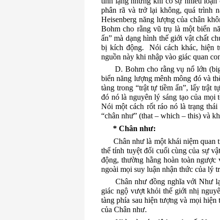
tĩnh lặng nhưng khi có sự nhiễu loạn 
phân rã và trở lại không, quá trình n
Heisenberg năng lượng của chân khôn
Bohm cho rằng vũ trụ là một biển nă
ẩn” mà dạng hình thế giới vật chất chún
bị kích động.
Nói cách khác, hiện 
nguồn này khi nhập vào giác quan con 
D. Bohm cho rằng vụ nổ lớn (big
biển năng lượng mênh mông đó và thế g
tàng trong “trật tự tiềm ẩn”, lấy trậ
đó nó là nguyên lý sáng tạo của mọi tồ
Nói một cách rốt ráo nó là trạng thá
“chân như” (that – which – this) và k
* Chân như:
Chân như là một khái niệm quan t
thể tính tuyệt đối cuối cùng của sự vật
động, thường hằng hoàn toàn ngược v
ngoài mọi suy luận nhận thức của lý tr
Chân như đồng nghĩa với Như lại
giác ngộ vượt khỏi thế giới nhị nguyê
tàng phía sau hiện tượng và mọi hiện
của Chân như.