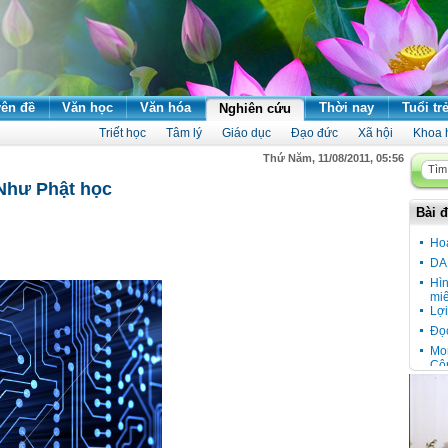
ên đề
Văn học
Văn hóa
Thời nay
Tuổi tr
Nghiên cứu
Triết học
Tâm lý
Giáo dục
Đạo đức
Xã hội
Khoa 
Thứ Năm, 11/08/2011, 05:56
Như Phật học
Bài đ
Ho
DA
Hì
miê
Lợi
Đọ
Mon
Cô
Đầu
Cầu
vù