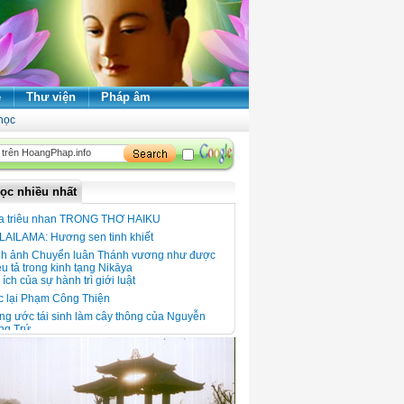
ẻ
Thư viện
Pháp âm
học
ọc nhiều nhất
a triêu nhan TRONG THƠ HAIKU
LAILAMA: Hương sen tinh khiết
nh ảnh Chuyển luân Thánh vương như được
u tả trong kinh tạng Nikāya
 ích của sự hành trì giới luật
c lại Phạm Công Thiện
g ước tái sinh làm cây thông của Nguyễn
ng Trứ
 xuân đọc thơ thiền
 ngói Thanh Toàn - Nét đẹp kiến trúc giữa
ng quê Thanh Thủy