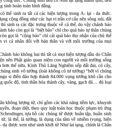
ầy công đức.
Chúng sinh đều có Như lại tạng thanh tịnh, đều
g sinh hoàn toàn bình đẳng.
ó thể sinh ra tất cả các hiện tượng trong A- lại - da thức.
 dạng cộng đồng như các hạt
vi
trần cơ cấu nên sông núi, đất
thì sinh ra các đặc trưng thuộc về cá thể, do vậy chánh báo
ánh báo còn gọi là “biệt báo” chỉ cho quả báo tự thân chúng
òn gọi là “cộng báo” chỉ cái quả báo thọ nhận của chủ thể
h vi cá nhân đối với bản thân và với môi trường của mọi
Chánh báo không hai thì tất cả mọi hiện tượng dầu do Chân
iện nên Phật giáo quan niệm con người và môi trường sống
à hơn thế nữa, Kinh Thủ Lăng Nghiêm xếp đất đai, cỏ cây,
 chúng sinh vô tưởng (loài không có tư tưởng) “bởi vì chúng
, ngu si điên đảo hợp thành 84.000 vọng tưởng khô cằn cho
ng quốc độ, tinh thần hóa thành cây, vàng, gạch đá… đủ loại
hân không lượng tử, chỉ gồm các khả năng tiềm lực, khuynh
yển, đoạn diệt, theo quy luật toán học thuộc phạm trù ứng
Schrodinger, tựa hồ các chủng tử được huân tập, huân sinh
 tử, là thể, là tướng, là dụng của tâm về nhiễm (vọng, hiện
i – da được xem như sinh khởi từ Như lai tạng, chính là Chân