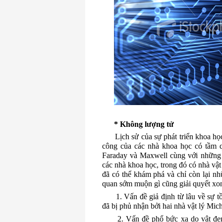
* Không lượng tử
Lịch sử của sự phát triển khoa họ
công của các nhà khoa học có tầm q
Faraday và Maxwell cùng với những 
các nhà khoa học, trong đó có nhà vật 
đã có thể khám phá và chỉ còn lại nh
quan sớm muộn gì cũng giải quyết xon
1. Vấn đề giả định từ lâu về sự t
đã bị phủ nhận bởi hai nhà vật lý Mic
2. Vấn đề phổ bức xạ do vật đe