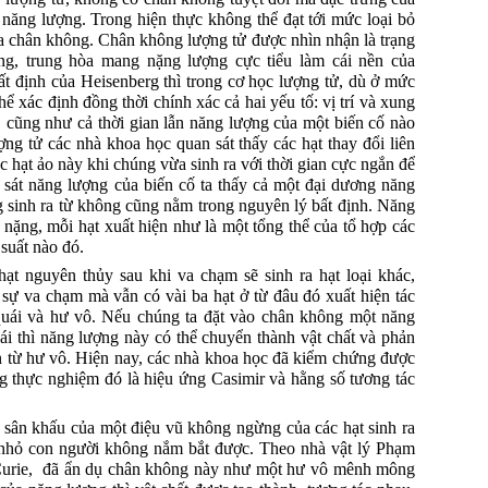
 năng lượng.
Trong hiện thực không thể đạt tới mức loại bỏ
ủa chân không.
Chân không lượng tử được nhìn nhận là trạng
ng, trung hòa mang nặng lượng cực tiểu làm cái nền của
t định của Heisenberg thì trong cơ học lượng tử, dù ở mức
ể xác định đồng thời chính xác cả hai yếu tố: vị trí và xung
 cũng như cả thời gian lẫn năng lượng của một biến cố nào
ợng tử các nhà khoa học quan sát thấy các hạt thay đổi liên
các hạt ảo này khi chúng vừa sinh ra với thời gian cực ngắn để
 sát năng lượng của biến cố ta thấy cả một đại dương năng
g sinh ra từ không cũng nằm trong nguyên lý bất định.
Năng
g nặng, mỗi hạt xuất hiện như là một tổng thể của tổ hợp các
 suất nào đó.
hạt nguyên thủy sau khi
va
chạm sẽ sinh ra hạt loại khác,
sự va chạm mà vẫn có vài ba hạt ở từ đâu đó xuất hiện tác
 quái và hư vô. Nếu chúng ta đặt vào chân không một năng
hái thì năng lượng này có thể chuyển thành vật chất và phản
n từ hư vô.
Hiện nay, các nhà khoa học đã kiểm chứng được
g thực nghiệm đó là hiệu ứng Casimir và hằng số tương tác
 sân khấu của một điệu vũ không ngừng của các hạt sinh ra
 nhỏ con người không nắm bắt được.
Theo nhà vật lý Phạm
urie
,
đã
ẩn dụ chân không này như một hư vô mênh mông