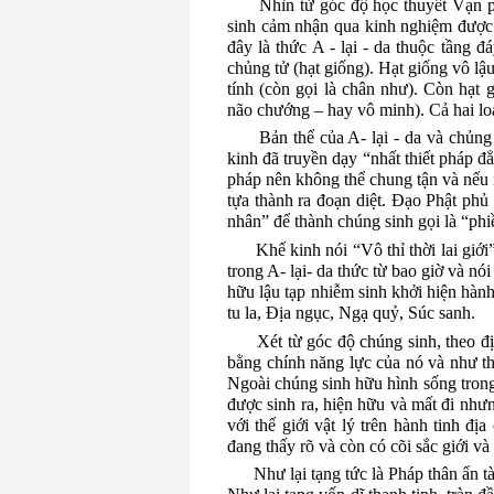
Nhìn từ góc độ học thuyết Vạn p
sinh cảm nhận qua kinh nghiệm được h
đây là thức
A
- lại - da thuộc tầng đ
chủng tử (hạt giống).
Hạt giống vô lậu
tính (còn gọi là chân như).
Còn hạt g
não chướng – hay vô minh).
Cả hai lo
Bản thể của A- lại - da và chủng
kinh đã truyền dạy “nhất thiết pháp đ
pháp nên không thể chung tận và nếu 
tựa thành ra đoạn diệt.
Đạo Phật phủ đ
nhân” để thành chúng sinh gọi là “ph
Khế kinh nói “Vô thỉ thời lai giớ
trong A- lại- da thức từ bao giờ và nó
hữu lậu tạp nhiễm sinh khởi hiện hàn
tu la, Địa ngục, Ngạ quỷ, Súc sanh.
Xét từ góc độ chúng sinh,
theo
đị
bằng chính năng lực của nó và như t
Ngoài chúng sinh hữu hình sống trong 
được sinh ra, hiện hữu và mất đi như
với thế giới vật lý trên hành tinh đ
đang thấy rõ và còn có cõi sắc giới và
Như lại tạng tức là Pháp thân ẩn tà