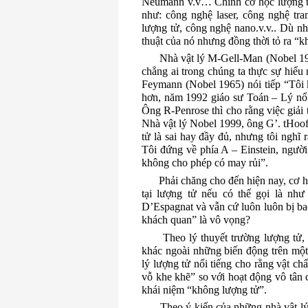
Neumann v.v… Chính cơ học lượng tử
như: công nghệ laser, công nghệ tra
lượng tử, công nghệ nano.v.v
..
Dù nhâ
thuật của nó nhưng đồng thời tỏ ra “k
Nhà vật lý M-Gell-Man (Nobel 196
chẳng ai trong chúng ta thực sự hiểu
Feymann (Nobel 1965) nói tiếp “Tôi k
hơn, năm 1992 giáo sư Toán – Lý nổ
Ông R-Penrose thì cho rằng việc giải t
Nhà vật lý Nobel 1999, ông G’.
tHoof
tử là sai hay đầy đủ, nhưng tôi nghĩ 
Tôi đứng về phía A – Einstein, ngườ
không cho phép có may rủi”.
Phải chăng cho đến hiện nay, cơ họ
tại lượng tử nếu có thể gọi là như
D’Espagnat và vẫn cứ luôn luôn bị ba
khách quan” là vô vọng?
Theo lý thuyết trường lượng tử, 
khác ngoài những biến động trên mộ
lý lượng tử nổi tiếng cho rằng vật chấ
vỗ khe khẽ” so với hoạt động vô tân 
khái niệm “không lượng tử”.
Theo ý kiến của những nhà vật lý