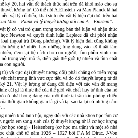
 kỷ 20, hai vấn đề thách thức nói trên đã khơi mào cho sự
 thuyết lượng tử.
Có thể nói A.Einstein và Max Planck là hai
g
nền vật lý cổ điển, khai sinh nền vật lý hiện đại dựa trên hai
cuả Max – Plank và lý thuyết tương đối của A – Einstein”.
 vật lý có vai trò quan trọng trong bản thể luận và nhận thức
ơ học
Newton
và quyết định luận
Laplace
đã chi phối nhận
 loại (ngoại trừ Đông phương).
Vật lý hiện đại, cũng không
iện tượng tự nhiên hay những ứng dụng vào kỹ thuật làm
nhiên, đem lại tiện ích cho con người, làm phồn vinh cho
ó trong việc mô tả, diễn giải thế giới tự nhiên và tính chất
của con người.
 tử) và cực đại (thuyết tương đối) phải chăng có triển vọng
ật chất trong lĩnh vực cực tiểu và do đó thuyết lượng tử đã
 kỷ 21. Vật lý lượng tử đang đối diện với các vấn đề mang
nh: cái gì là thực thể của thế giới vật chất hay tự tính của nó
 nó có phải bóng dáng của một thực tại sâu kín phóng chiếu
a thời gian không gian là gì và tại sao ta lại có những cảm
.v…
ng nhiên khó lãnh hội, ngay đối với các nhà khoa học tầm cỡ
, người em song sinh của lý thuyết lượng tử là cơ học lượng
(cơ học sóng) - Heisenberg (cơ học ma trận) và một số nhà
học chặt chẽ từ năm 1926 – 1927 bởi F.A.M Dirac, J-Von