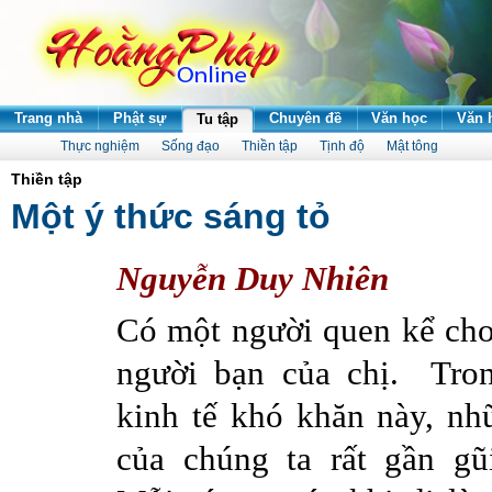
Trang nhà
Phật sự
Chuyên đề
Văn học
Văn 
Tu tập
Thực nghiệm
Sống đạo
Thiền tập
Tịnh độ
Mật tông
Thiền tập
Một ý thức sáng tỏ
Nguyễn
Duy
Nhiên
Có
một
người
quen
kể
ch
người
bạn
của
chị
.
Tro
kinh
tế
khó
khăn
này
,
nh
của
chúng
ta
rất
gần
gũ