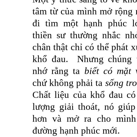
tâm
từ
của
mình
mở
rộng
đi
tìm
một
hạnh
phúc
l
thiền
sư
thường
nhắc
nh
chân
thật
chỉ
có
thể
phát
x
khổ
đau
.
Nhưng
chúng
nhớ
rằng
ta
biết
có
mặt
chứ
không
phải
ta
sống
tr
Chất
liệu
của
khổ
đau
có
lượng
giải
thoát
,
nó
giúp
hơn
và
mở
ra
cho
mình
đường
hạnh
phúc
mới
.