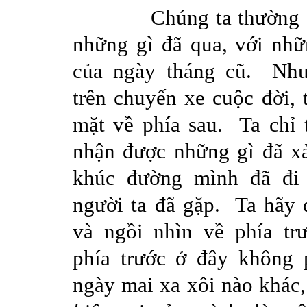
Chúng
ta
thường
những
gì
đã
qua,
với
nhữ
của
ngày
tháng
cũ
.
Nh
trên
chuyến
xe
cuộc
đời
,
mặt
về
phía
sau
.
Ta
chỉ
nhận
được
những
gì
đã
x
khúc
đường
mình
đã
đi
người
ta
đã
gặp
.
Ta
hãy
và
ngồi
nhìn
về
phía
tr
phía
trước
ở
đây
không
ngày
mai
xa
xôi
nào
khác