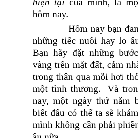
hiện
tại
của
mình
,
là
mộ
hôm
nay.
Hôm
nay
bạn
đa
những
tiếc
nuối
hay lo
â
Bạn
hãy
đặt
những
bướ
vàng
trên
mặt
đất
,
cảm
nh
trong
thân
qua
mỗi
hơi
th
một
tình
thương
.
Và
tro
nay,
một
ngày
thứ
năm
biết
đâu
có
thể
ta
sẽ
khá
mình
không
cần
phải
phiề
âu
nữa
...