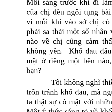
Mỗi
sáng
trước
khi
đi
là
của
chị
đều
ngồi
tụng
bài
vì
mỗi
khi
vào
sở
chị
có
phải
sa
thải
một
số
nhân
nào
về
chị
cũng
cảm
th
không
yên
.
Khổ
đau
đâu
mặt
ở
riêng
một
bên
nào
bạn
?
Tôi
không
nghĩ
thi
trốn
tránh
khổ
đau
,
mà
ng
ta
thật
sự
có
mặt
với
nhữ
Một
ý
thức
sáng
tỏ
về
kh