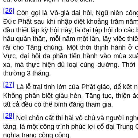
[26]
C
ò
n g
ọ
i l
à
Vô
-
gi
à đạ
i h
ộ
i, Ng
ũ
ni
ê
n cô
Đứ
c
Ph
ậ
t sau khi nh
ậ
p di
ệ
t kho
ả
ng tr
ă
m n
ă
m
đầ
u thi
ế
t l
ậ
p k
ỳ
h
ộ
i n
à
y, l
à đạ
i t
ậ
p h
ộ
i do c
á
c 
h
ầ
u qu
ầ
n th
ầ
n, m
ỗ
i n
ă
m m
ộ
t l
ầ
n, l
ấ
y vi
ệ
c thi
ế
rãi c
h
o T
ă
ng ch
ú
ng. M
ộ
t th
ờ
i th
ị
nh h
à
nh
ở
V
ự
c,
đạ
i h
ộ
i
đ
a ph
ầ
n ti
ế
n h
à
nh v
à
o m
ù
a
x
uâ
xa, m
à
th
ự
c hi
ệ
n
đủ
lo
ạ
i c
ú
ng d
ườ
ng
. T
h
ờ
i
th
ườ
ng 3 th
á
ng.
[27]
L
à
l
ễ
trai t
ị
nh l
ớ
n c
ủ
a Ph
ậ
t gi
á
o,
để
k
ế
t n
Không phân bi
ệ
t gi
à
u h
è
n,
T
ă
ng t
ụ
c, thi
ệ
n
á
t
ấ
t c
ả đề
u c
ó
th
ể
b
ì
nh
đă
ng tham gia.
[28]
N
ơ
i chôn c
ấ
t thi h
à
i vô ch
ủ
v
à
ng
ườ
i ngh
t
á
ng, l
à
m
ộ
t công tr
ì
nh ph
ú
c l
ợ
i c
ổ đạ
i Trung 
ngh
ĩ
a trang công c
ộ
ng.