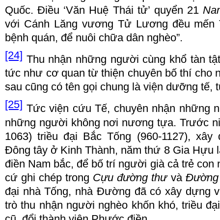
Qu
ố
c.
Đ
i
ề
u
‘
V
ă
n Hu
ệ
Th
á
i t
ử’
quy
ể
n 21
Na
v
ớ
i C
á
nh L
ă
ng v
ươ
ng T
ử
L
ươ
ng
đề
u m
ế
n
b
ệ
nh qu
á
n,
để
nuôi ch
ữ
a dân ngh
è
o
”
.
[24]
Thu nh
ậ
n nh
ữ
ng ng
ườ
i c
ù
ng kh
ổ
t
à
n t
ậ
t
ứ
c nh
ư
c
ơ
quan t
ừ
thi
ệ
n chuy
ê
n b
ố
th
í
cho 
sau c
ũ
ng c
ó
t
ê
n g
ọ
i chung l
à
vi
ệ
n
d
ưỡ
ng t
ế
, t
[25]
T
ứ
c vi
ệ
n
c
ứ
u T
ế
, chuy
ê
n nh
ậ
n nh
ữ
ng 
nh
ữ
ng ng
ườ
i không n
ơ
i n
ươ
ng t
ự
a. Tr
ướ
c n
10
6
3) tri
ề
u
đạ
i B
ắ
c T
ố
ng (9
6
0
-
1127), xây 
Đ
ông tây
ở
Kinh Th
à
nh, n
ă
m th
ứ
8 Gia H
ự
u l
đ
i
ề
n
N
am b
ắ
c,
để
b
ố
tr
í
ng
ườ
i gi
à
c
ả
tr
ẻ
con 
c
ứ
ghi ch
é
p trong
C
ự
u
đườ
ng th
ư
v
à
Đườ
ng
đạ
i nh
à
T
ố
ng, nh
à Đườ
ng
đ
ã c
ó
xây d
ự
ng v
tr
ò
thu nh
ậ
n ng
ườ
i ngh
è
o kh
ố
n kh
ó
, tri
ề
u
đạ
c
ũ
,
đổ
i th
à
nh vi
ệ
n Ph
ướ
c
đ
i
ề
n.