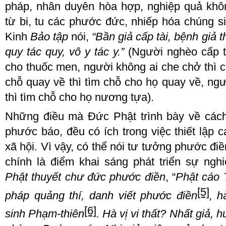
pháp, nhân duyên hòa hợp, nghiệp quả khôn
từ bi, tu các phước đức, nhiếp hóa chúng si
Kinh
Bảo tập
nói
,
“Bần giả cấp tài, bệnh giả t
quy tác quy, vô y tác y.”
(Người nghèo cấp ti
cho thuốc men, người không ai che chở thì 
chỗ quay về thì tìm chỗ cho họ quay về, ng
thì tìm chỗ cho họ nương tựa).
Những điều mà
Đức Phật
trình bày về các
phước báo, đều có ích trong việc thiết lập 
xã hội
. V
ì vậy, có thể nói tư tưởng phước đi
chính là điểm khai sáng phát triển sự ngh
Phật thuyết chư đức phước điền
,
“
Phật cáo 
[5]
pháp quảng thí, danh viết phước điền
, h
[6]
sinh Phạm
-
thiên
. Hà vị vi thất?
Nhất giả, h