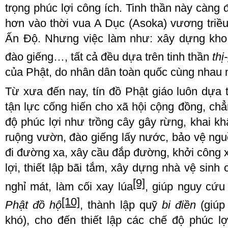
trọng phúc lợi công ích
. T
inh thần này càng
hơn
vào
thời vua A
D
ục (Asoka) vương tri
Ấn Độ
. Nhưng việc làm như
: xây dựng kho
đào giếng…, tất cả đều dựa trên tinh thần
thị
-
của Phật, do nhân dân toàn quốc cùng nhau 
Từ xưa đến nay, tín đồ Phật giáo luôn dựa tr
tận lực cống hiến cho xã hội cộng đồng, chẳ
độ phúc lợi như trồng cây gây rừng, khai 
ruộng vườn, đào giếng lấy nước, bảo vệ ng
đi đường xa, xây cầu đắp đường, khởi công x
lợi, thiết lập bãi tắm, xây dựng nhà vệ sin
[9]
nghỉ mát, làm cối xay lúa
, giúp nguy cứu 
[10]
Phật đồ hộ
, thành lập quỹ
bi điền
(giúp
khó), cho đến thiết lập các chế độ phúc l