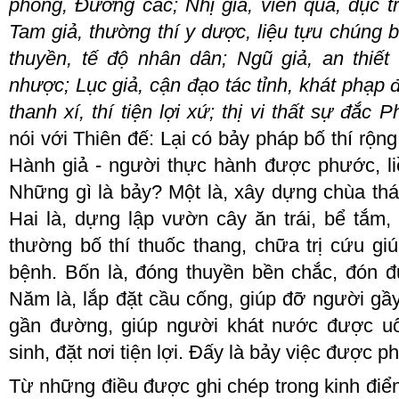
phòng, Đường các; Nhị giả, viên quả, dục tr
Tam giả, thường thí y dược, liệu tựu chúng b
thuyền, tế độ nhân dân; Ngũ giả, an thiết
nhược; Lục giả, cận đạo tác tỉnh, khát phạp đ
thanh xí, thí tiện lợi xứ; thị vi thất sự đắc 
nói với Thiên đế: Lại có bảy pháp bố thí rộng
Hành giả
-
người thực hành
được phước, li
Những gì là bảy? Một là, xây dựng chùa thá
Hai là, dựng lập vườn cây ăn trái, bể tắm,
thường bố thí thuốc thang, chữa trị cứu gi
bệnh
.
Bốn là, đóng thuyền bền chắc, đón 
Năm là, lắp đặt cầu cống, giúp đỡ người gầy
gần đường, giúp người khát nước được uố
sinh, đặt nơi tiện lợi
. Đ
ấy là bảy việc được p
Từ những điều được ghi chép trong kinh điển