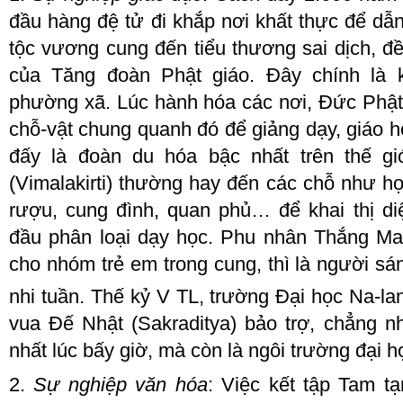
đầu hàng đệ tử đi khắp nơi khất thực để dẫ
tộc vương cung đến tiểu thương sai dịch, đề
của Tăng đoàn Phật giáo
. Đ
ây chính là 
phường xã
. L
úc hành hóa các nơi,
Đ
ức Phật
chỗ
-
vật chung quanh đó để giảng dạy, giáo h
đấy là đoàn du
hóa
bậc nhất trên thế gi
(Vimalakirti) thường hay đến các chỗ như 
rượu, cung đình, quan phủ… để khai thị di
đầu phân loại dạy học
. P
hu nhân Thắng
M
a
cho
nhóm trẻ em trong cung, thì là người sá
nhi tuần
. T
hế kỷ V
TL
, trường Đại họ
c Na
-
l
a
vua Đế
N
hật (
Sakraditya
)
bảo trợ
, chẳng n
nhất lúc bấy giờ,
mà
còn là ngôi trường đại họ
2.
Sự nghiệp văn hóa
: Việc kết tập
T
am tạ