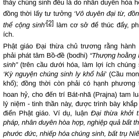
thảy chúng sinh đều là
do
nhân duyên hòa h
đồng thời lấy tư tưởng
‘Vô duyên đại từ, đồng
[2]
thể cộng sinh’
làm cơ sở để thúc đẩy, phá
ích.
Phật giáo Đại thừa chủ trương
rằng
hành 
phải phát
tâm
Bồ
-
đề (bodhi)
“Thượng hoằng h
sinh”
(
t
rên cầu dưới hóa, làm lợi ích chúng 
‘Kỳ nguyện chúng sinh ly khổ hải
’ (Cầu mon
khổ)
; đ
ồng thời còn phải có hạnh phương t
hoan hỷ, cho đến trí Bát
-
nhã (Prajn
a
) tam l
lý niệm - tinh thần này, được trình bày khắp 
điển Phật giáo. Ví dụ
, l
uận
Đại thừa khởi t
pháp, nhân duyên hòa hợp, nghiệp quả bất thất
phước đức, nhiếp hóa chúng sinh, bất trụ Niế