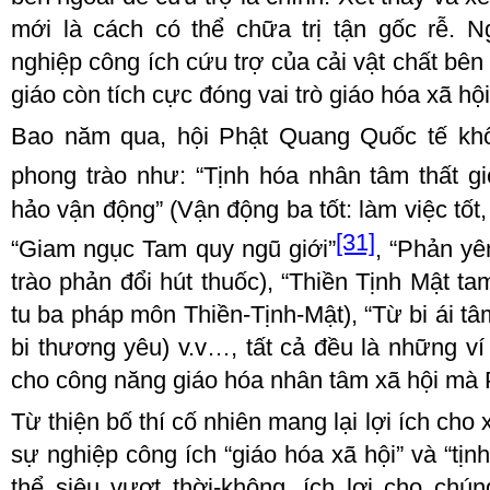
mới là cách có thể chữa trị tận gốc rễ. 
nghiệp công ích cứu trợ của cải vật chất bên 
giáo còn tích cực đóng vai trò giáo hóa xã hội
Bao năm qua, hội Phật Quang Quốc tế kh
phong trào như: “Tịnh hóa nhân tâm thất gi
hảo vận động” (Vận động ba tốt: làm việc tốt,
[31]
“Giam ngục Tam quy ngũ giới”
, “Phản yê
trào phản đổi hút thuốc), “Thiền Tịnh Mật ta
tu ba pháp môn Thiền-Tịnh-Mật), “Từ bi ái tâm
bi thương yêu) v.v…, tất cả đều là những ví
cho công năng giáo hóa nhân tâm xã hội mà P
Từ thiện bố thí cố nhiên mang lại lợi ích cho
sự nghiệp công ích “giáo hóa xã hội” và “tị
thể siêu vượt thời
-
không, ích lợi cho chú