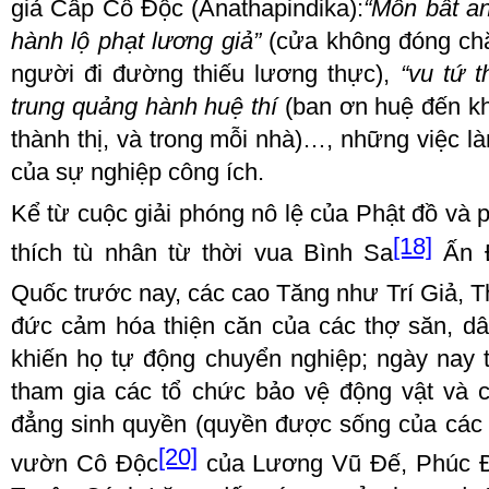
giả Cấp
Cô Độc
(
Anathapindika
):
“Môn bất an
hành lộ phạt lương giả”
(
c
ửa không đóng chặ
người đi đường thiếu lương thực
),
“
v
u tứ t
trung quảng hành huệ thí
(
b
an ơn huệ đến k
thành thị, và trong mỗi nhà)…, những việc l
của sự nghiệp công ích.
Kể từ cuộc giải phóng nô lệ của Phật đồ và 
[18]
thích tù nhân từ thời vua Bình
S
a
Ấn Đ
Quốc trước nay, các cao Tăng như Trí Giả, 
đức cảm hóa
thiện căn
của các thợ săn, d
khiến họ
tự động chuyển nghiệp
; ngày nay 
tham gia các tổ chức bảo vệ động vật và 
đẳng sinh quyền (quyền được sống của các 
[20]
vườn Cô
Đ
ộc
của Lương Vũ Đế, Phúc 