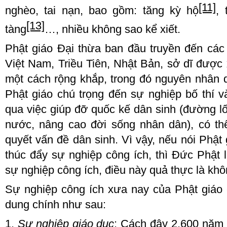
[11]
nghèo, tai nạn, bao gồm:
t
ăng kỳ hộ
, 
[13]
tàng
…, nhiều không sao kể xiết.
Phật giáo Đại thừa ban đầu truyền đến cá
Việt Nam, Triều Tiên, Nhật Bản
,
sở dĩ được 
một cách rộng khắp, trong đó nguyên nhân q
Phật giáo chú trọng đến sự nghiệp bố thí và
qua
việc giúp đỡ quốc kế dân sinh (đường lối
nước, nâng cao đời sống nhân dân), có thể
quyết vấn đề dân sinh. Vì vậy, nếu nói Phật g
thúc đẩy sự nghiệp công ích, thì
Đ
ức Phật l
sự nghiệp công ích, điều này quả thực là khô
S
ự nghiệp công ích xưa nay của Phật giáo 
dung
chính
như sau:
1.
Sự nghiệp giáo dục
: Cách đây 2
.6
00 năm 