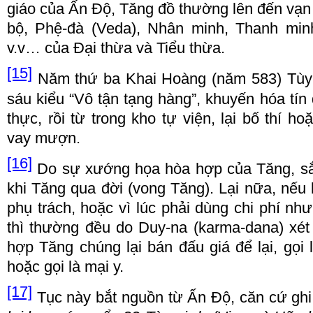
gi
á
o c
ủ
a
Ấ
n
Độ
, T
ă
ng
đồ
th
ườ
ng
l
ê
n
đế
n v
ạ
n
b
ộ
, Ph
ệ
-
đà
(Veda), Nhân minh, Thanh min
v.v
…
c
ủ
a
Đạ
i th
ừ
a v
à
Ti
ể
u th
ừ
a.
[15]
N
ă
m th
ứ
ba Khai Ho
à
ng (n
ă
m
5
83) T
ù
y
s
á
u ki
ể
u
“
Vô t
ậ
n t
ạ
ng h
à
ng
”
, khuy
ế
n h
ó
a t
í
n
th
ự
c, r
ồ
i t
ừ
trong kho t
ự
vi
ệ
n, l
ạ
i b
ố
th
í
ho
vay m
ượ
n.
[16]
Do s
ự
x
ướ
ng h
ọ
a h
ò
a h
ợ
p c
ủ
a T
ă
ng, s
khi T
ă
ng qua
đờ
i (vong T
ă
ng). L
ạ
i n
ữ
a, n
ế
u 
ph
ụ
tr
á
ch, ho
ặ
c v
ì
l
ú
c ph
ả
i d
ù
ng chi ph
í
nh
ư
th
ì
th
ườ
ng
đề
u do Duy-na (karma-dana) x
é
t
h
ợ
p T
ă
ng ch
ú
ng l
ạ
i b
á
n
đấ
u gi
á để
l
ạ
i, g
ọ
i 
ho
ặ
c g
ọ
i l
à
m
ạ
i y.
[17]
T
ụ
c n
à
y b
ắ
t ngu
ồ
n t
ừ Ấ
n
Độ
, c
ă
n c
ứ
ghi