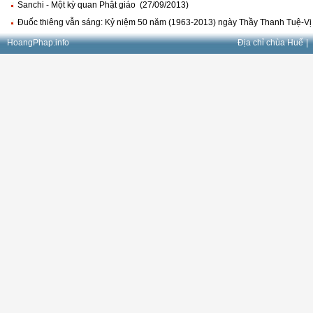
Sanchi - Một kỳ quan Phật giáo (27/09/2013)
Đuốc thiêng vẫn sáng: Kỷ niệm 50 năm (1963-2013) ngày Thầy Thanh Tuệ-Vị 
HoangPhap.info
Địa chỉ chùa Huế
|