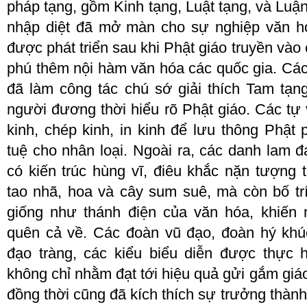
pháp tạng, gồm
K
inh tạng,
L
uật tạng, và
L
uận
nhập diệt đã mở màn cho sự nghiệp văn hó
được phát triển sau khi Phật giáo truyền và
phú thêm nội hàm văn hóa các quốc gia
. C
á
đã làm công tác chú sớ giải thích
T
am tạng
người đương thời hiểu rõ Phật giáo
. C
ác tự
kinh, chép kinh, in kinh để lưu thông Phật
tuệ cho nhân loại. Ngoài ra, các danh lam đ
có kiến trúc hùng vĩ, điêu khắc nặn tượng
tao nhã, hoa và cây sum suê, mà còn bố trí
giống như thánh điện của văn hóa, khiến 
quên cả về
. C
ác đoàn vũ đạo, đoàn hý kh
đạo tràng, các kiểu biểu diễn được thực h
không chỉ nhằm đạt tới hiệu quả gửi gắm giá
đồng thời cũng đã kích thích sự trưởng thàn