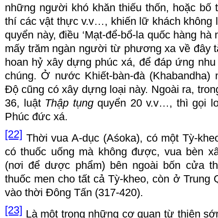
nh
ữ
ng ng
ườ
i kh
ó
kh
ă
n thi
ế
u th
ố
n, ho
ặ
c b
ố
t
th
í
c
á
c v
ậ
t th
ự
c v.v
…
, khi
ế
n l
ữ
kh
á
ch không l
quy
ể
n n
à
y,
đ
i
ề
u
‘
M
ạ
t-
để
-b
ổ
-la qu
ố
c h
à
ng h
à
m
ấ
y tr
ă
m ng
à
n ng
ườ
i t
ừ
ph
ươ
ng xa v
ề đ
ây t
hoan h
ỷ
xây d
ự
ng
p
h
ú
c x
á
,
để đá
p
ứ
ng nhu
ch
ú
ng.
Ở
n
ướ
c Khi
ế
t
-
b
à
n
-
đà
(Khabandha) 
Độ
c
ũ
ng c
ó
xây d
ự
ng lo
ạ
i n
à
y. Ngo
à
i ra, tro
36, lu
ậ
t
Th
ậ
p t
ụ
ng
quy
ể
n 20 v.v
…
, th
ì
g
ọ
i l
Ph
ú
c
đứ
c x
á
.
[22]
Th
ờ
i vua A
-
d
ụ
c (A
ś
oka), c
ó
m
ộ
t T
ỳ
-
kheo
c
ó
thu
ố
c u
ố
ng m
à
không
đượ
c, vua b
è
n x
(n
ơ
i
để
d
ượ
c ph
ẩ
m) b
ê
n ngo
à
i b
ố
n c
ử
a th
thu
ố
c men cho t
ấ
t c
ả
T
ỳ
-
kheo, c
ò
n
ở
Trung 
v
à
o
th
ờ
i
Đ
ông T
ấ
n (317
-
420).
[23]
L
à
m
ộ
t trong nh
ữ
ng c
ơ
quan t
ừ
thi
ệ
n s
ớ