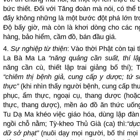
bức thiết
. Đ
ối với Tăng đoàn mà nói, có thể 
đấy không những là một bước đột phá lớn tro
Độ bấy giờ, mà còn là khơi dòng cho các 
hàng, bảo hiểm, cầm đồ, bán đầu giá.
4.
Sự nghiệp từ thiện
: Vào thời Phật còn tại 
La Bà Ma La
“
n
ăng quảng cần suất, thí lập
năng cần cù, thiết lập trai giảng bố thí
)
;
T
“
c
hiêm thị bệnh giả, cung cấp y dược; tứ 
thực”
(
k
hi nhìn thấy người bệnh, cung cấp th
phục, ẩm thực, ngoại cụ, thang dược (hoặ
thực, thang dược), mền áo đồ ăn thức uốn
Tu Dạ Ma
khéo việc giáo hóa, dùng lập đàn
ngồi chỗ nằm
;
Tỳ
-
kheo Thủ
Già
(ca) thì:
“
d
ục
dữ sở phạt”
(
n
uôi dạy mọi người, bố thí mọi 