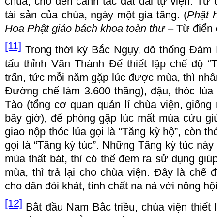
ch
ù
a, cho
đế
n canh t
á
c
đấ
t
đ
ai t
ự
vi
ệ
n. T
ừ 
t
à
i s
ả
n c
ủ
a ch
ù
a, ng
à
y m
ộ
t gia t
ă
ng. (
Ph
ậ
t 
Hoa Ph
ậ
t gi
á
o b
á
ch khoa to
à
n th
ư
–
T
ừ đ
i
ể
n
[11]
Trong th
ờ
i k
ỳ
B
ắ
c Ng
ụ
y,
đ
ô th
ố
ng
Đà
m 
t
ấ
u th
ỉ
nh V
ă
n Th
à
nh
Đế
thi
ế
t l
ậ
p ch
ế độ “
tr
ấ
n, t
ứ
c m
ỗ
i n
ă
m g
ặ
p l
ú
c
đượ
c m
ù
a, th
ì
nhân
Đườ
ng ch
ế
l
à
m 3
.
600 th
ă
ng)
,
đậ
u,
th
ó
c l
ú
a
T
à
o (t
ổ
ng c
ơ
quan qu
ả
n l
í
ch
ù
a vi
ệ
n, gi
ố
ng 
bây gi
ờ
),
để
ph
ò
ng g
ặ
p l
ú
c m
ấ
t m
ù
a c
ứ
u gi
giao n
ộ
p th
ó
c l
ú
a g
ọ
i l
à “
T
ă
ng k
ỳ
h
ộ”
, c
ò
n th
g
ọ
i l
à “
T
ă
ng k
ỳ
t
ú
c
”
. Nh
ữ
ng T
ă
ng k
ỳ
t
ú
c n
à
y
m
ù
a th
ấ
t b
á
t, th
ì
c
ó
th
ể đ
em ra s
ử
d
ụ
ng gi
ú
m
ù
a, th
ì
tr
ả
l
ạ
i cho ch
ù
a vi
ệ
n.
Đ
ây l
à
ch
ế 
cho dân
đó
i kh
á
t, t
í
nh ch
ấ
t na n
á
v
ớ
i nông h
ộ
[12]
B
ắ
t
đầ
u Nam B
ắ
c tri
ề
u, ch
ù
a vi
ệ
n thi
ế
t l