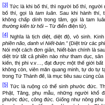
[3]
T
ứ
c l
à
khi b
ố
th
í
, th
ì
ng
ườ
i b
ố
th
í
, ng
ườ
i
b
ố
th
í
, g
ọ
i l
à
tam luân
. S
au khi h
à
nh th
í
, 
không ch
ấ
p d
í
nh trong tâm, g
ọ
i l
à
tam luâ
th
ườ
ng ki
ế
n t
ừ
h
ố
i
–
T
ừ đ
i
ể
n
đ
i
ệ
n t
ử
).
[4]
Ngh
ĩ
a l
à
t
ị
ch di
ệ
t, di
ệ
t
độ
, vô sinh. Kin
phi
ề
n não, danh vi Ni
ế
t
-
b
à
n.
”
(Di
ệ
t tr
ừ
c
á
c ph
N
ó
i m
ộ
t c
á
ch
đơ
n gi
ả
n, Ni
ế
t
-
b
à
n ch
í
nh l
à
sau 
di
ệ
t tr
ừ
t
ấ
t c
ả
phi
ề
n n
à
o nh
ư
tham d
ụ
c, sân
ki
ế
n, th
ị
phi v.v
…
,
đạ
t
đượ
c m
ộ
t th
ế
gi
ớ
i b
ấ
t
không c
ò
n, vi
ê
n mãn quang minh, t
ự
do t
ự
t
trong T
ứ
Th
á
nh
đế
, l
à
m
ụ
c ti
ê
u sau c
ù
ng c
ủ
a
[5]
T
ứ
c l
à
ru
ộ
ng c
ó
th
ể
sinh ph
ướ
c
đứ
c. T
Ph
ậ
t, T
ă
ng, ph
ụ
m
ẫ
u, nh
ữ
ng ng
ườ
i kh
ổ đ
ph
ướ
c
đứ
c, công
đứ
c. Gi
ố
ng nh
ư
nông phu 