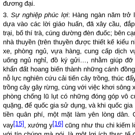
đương đại.
3.
Sự nghiệp phúc lợi
: Hàng ngàn năm trở lạ
dựa vào các lời giáo huấn,
đã
xây cầu,
đắp
trại
, bố thí trà, cúng dường đèn đuốc; bên cạ
nhà thuyền (trên thuyền được thiết kế kiểu 
xe, phòng ngủ, vựa hàng, cung cấp dịch v
uống ngủ nghỉ, đồ ký gửi…, nhằm giúp đỡ l
khẩn đất hoang biến thành những cánh đồng 
nỗ lực nghiên cứu cải tiến cây trồng, thúc đẩ
trồng cây gây rừng, cùng với việc khơi sông x
phòng chống lũ lụt có những đóng góp vô cù
quặng, để quốc gia sử dụng, và khi quốc gia
tiền quân phí, một mặt làm yên lòng dân. 
[15]
[16]
vay
, xướng y
cũng như thu chi kiếm l
với tín chúng mà nói, là một lợi ích thực t