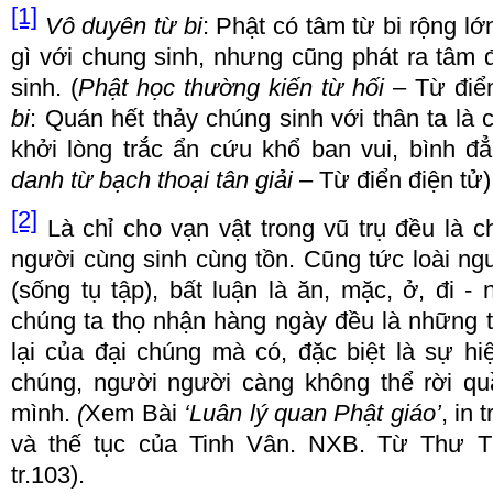
[1]
Vô duy
ê
n t
ừ
bi
: Ph
ậ
t c
ó
tâm t
ừ
bi r
ộ
ng l
ớ
g
ì
v
ớ
i chung sinh, nh
ư
ng c
ũ
ng ph
á
t ra tâm
sinh. (
Ph
ậ
t h
ọ
c th
ườ
ng ki
ế
n t
ừ
h
ố
i
–
T
ừ đ
i
ể
bi
: Qu
á
n h
ế
t th
ả
y ch
ú
ng sinh v
ớ
i thân ta l
à
kh
ở
i l
ò
ng tr
ắ
c
ẩ
n c
ứ
u kh
ổ
ban vui, b
ì
nh
đẳ
danh t
ừ
b
ạ
ch tho
ạ
i tân gi
ả
i
–
T
ừ đ
i
ể
n
đ
i
ệ
n t
ử
)
[2]
L
à
ch
ỉ
cho v
ạ
n v
ậ
t trong v
ũ
tr
ụ đề
u l
à
c
ng
ườ
i c
ù
ng sinh c
ù
ng t
ồ
n. C
ũ
ng t
ứ
c lo
à
i ng
(s
ố
ng t
ụ
t
ậ
p), b
ấ
t lu
ậ
n l
à ă
n, m
ặ
c,
ở
,
đ
i - 
ch
ú
ng ta th
ọ
nh
ậ
n h
à
ng ng
à
y
đề
u l
à
nh
ữ
ng 
l
ạ
i c
ủ
a
đạ
i ch
ú
ng m
à
c
ó
,
đặ
c bi
ệ
t l
à
s
ự
hi
ch
ú
ng, ng
ườ
i ng
ườ
i c
à
ng không th
ể
r
ờ
i qu
m
ì
nh.
(
Xem
B
à
i
‘
Luân lý quan Ph
ậ
t gi
á
o
’
, in 
v
à
th
ế
t
ụ
c c
ủ
a Tinh Vân. NXB. T
ừ
Th
ư
T
tr.103).