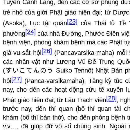
Tuyên Cánh Lăng, đến các cơ sở phụng dưỡ
trẻ nhỏ của giới Phật giáo hiện đại
;
từ Dược
[23]
(Asoka), Lục tật quán
của Thái tử Tề
[24]
phường
của nhà Đường, Phước Điền việ
bệnh viện, phòng khám bệnh mà các Phật tự 
[26]
già
-
vu
-
sắt hội
(Pancavarsika
-
maha) mỗi
các nhân vật như Lương Vũ Đế Trung Quố
(
すいこてんのう
Suiko Tennō) Nhật Bản ph
[27]
hội
(Panca-varsikamaha), Tăng kỳ túc c
nay, cho đến các hoạt động cứu tế xuyên l
[28]
Phật giáo hiện đại; từ Lậu Trạch viên
, ng
trước nay, đến thí quan (bố thí quan tài ch
khám (bố thí bàn thờ), cho đến phòng bệnh tr
v.v…, đã giúp đỡ vô số chúng sinh. Ngoài r