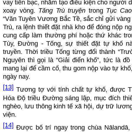
vay ti
ề
n b
ạ
c, nh
ằ
m t
ạ
o
đ
i
ề
u ki
ệ
n cho ng
ườ
i 
xoay v
ò
ng.
T
ă
ng Tr
ù
truy
ệ
n
trong
T
ụ
c Cao
“
V
ă
n Tuy
ê
n V
ươ
ng B
ắ
c T
ề
, s
ắ
c ch
ỉ
g
ử
i v
à
ng
Tr
ù
, ra l
ệ
nh thi
ế
t
đặ
t nh
à
kho
để đó
ng n
ộ
p ng
cung c
ấ
p l
à
m th
ườ
ng ph
í
ho
ặ
c th
ứ
kh
á
c tr
T
ù
y,
Đườ
ng - T
ố
ng, s
ự
thi
ế
t
đặ
t t
ự
kh
ố
n
truy
ề
n. Th
ờ
i tri
ề
u T
ố
ng t
ừ
ng
đổ
i th
à
nh
“
Tr
ư
Nguy
ê
n th
ì
g
ọ
i l
à “
Gi
ả
i
đ
i
ể
n kh
ố”
, t
ứ
c l
à đồ
mang l
ạ
i
để
c
ầ
m c
ố
, thu gom n
ộ
p v
à
o t
ự
kh
ố
ng
à
y nay.
[13]
T
ươ
ng t
ợ
v
ớ
i t
í
nh ch
ấ
t t
ự
kh
ố
,
đượ
c T
H
ó
a
Độ
tri
ề
u
Đườ
ng s
á
ng l
ậ
p, m
ụ
c
đí
ch thi
ngh
è
o, l
ư
u thông kinh t
ế
xã h
ộ
i, d
ự
tr
ữ
l
ươ
ng
vi
ệ
n.
[14]
Đượ
c b
ố
tr
í
ngay trong ch
ù
a N
ā
land
ā
,