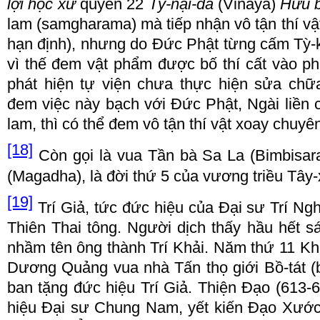
l
ợ
i h
ọ
c x
ứ
quy
ể
n 22
T
ỳ
-
n
ạ
i
-
da
(Vinaya)
H
ữ
u 
lam (samgharama) m
à
ti
ế
p nh
ậ
n vô t
ậ
n th
í
v
ậ
h
ạ
n
đị
nh), nh
ư
ng do
Đứ
c
Ph
ậ
t t
ừ
ng c
ấ
m T
ỳ
-
v
ì
th
ế đ
em v
ậ
t ph
ẩ
m
đượ
c b
ố
th
í
c
ấ
t v
à
o ph
ph
á
t hi
ệ
n t
ự
vi
ệ
n ch
ư
a th
ự
c hi
ệ
n s
ử
a ch
ữ
đ
em vi
ệ
c n
à
y
b
ạ
ch v
ớ
i
Đứ
c Ph
ậ
t
,
Ng
à
i
li
ề
n 
lam, th
ì
c
ó
th
ể đ
em vô t
ậ
n th
í
v
ậ
t xoay chuy
ê
[18]
C
ò
n g
ọ
i l
à
vua
T
ầ
n b
à
Sa La
(Bimbisar
(Magadha), l
à đờ
i th
ứ
5
c
ủ
a v
ươ
ng tri
ề
u Tây
-
[19]
Tr
í
Gi
ả
, t
ứ
c
đứ
c hi
ệ
u c
ủ
a
Đạ
i s
ư
Tr
í
Ng
Thi
ê
n Thai tông. Ng
ườ
i d
ị
ch th
ấ
y h
ầ
u h
ế
t s
nh
ầ
m t
ê
n ông th
à
nh Tr
í
Kh
ả
i. N
ă
m th
ứ
11 Kh
D
ươ
ng Qu
ả
ng vua nh
à
T
ấ
n th
ọ
gi
ớ
i B
ồ
-
t
á
t 
ban t
ặ
ng
đứ
c hi
ệ
u Tr
í
Gi
ả
. Thi
ệ
n
Đạ
o (613
-
6
hi
ệ
u
Đạ
i s
ư
Chung Nam, y
ế
t ki
ế
n
Đạ
o X
ướ