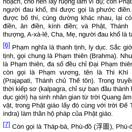
ho
ạ
ch, cho n
ê
n l
ấ
y ru
ộ
ng l
à
m v
í
d
ụ
; c
ò
n Ph
ậ
ng
ườ
i
đ
au kh
ổ
, th
ì đượ
c
g
ọ
i l
à
ph
ướ
c
đ
i
ề
n
đượ
c b
ố
th
í
, c
ú
ng d
ườ
ng kh
á
c nhau, l
ạ
i c
ó
đ
i
ề
n, ân
đ
i
ề
n, k
í
nh
đ
i
ề
n;
v
à
Ph
ậ
t, Th
á
nh 
th
ượ
ng, A
-
x
à
-
l
ê
, Cha, M
ẹ
, ng
ườ
i
đ
au kh
ổ
l
à
t
[6]
Ph
ạ
m ngh
ĩ
a l
à
thanh t
ị
nh, ly d
ụ
c. S
ắ
c gi
t
ị
nh, g
ọ
i chung l
à
Ph
ạ
m thi
ê
n (Brahma). Nh
l
à
Ph
ạ
m thi
ê
n,
đ
a s
ố đề
u ch
ỉ Đạ
i
P
h
ạ
m
thi
ê
c
ò
n g
ọ
i l
à
Ph
ạ
m v
ươ
ng, t
ê
n l
à
Thi
K
h
í
(
(Prajapati, Th
á
nh ch
ủ
Th
ế
tôn). Trong truy
ề
th
ờ
i ki
ế
p s
ơ
(kalpagra, ch
ỉ
s
ự
ban
đầ
u th
à
nh 
d
ụ
c gi
ớ
i) h
ạ
sinh nhân gian t
ừ
tr
ờ
i Quang âm 
v
ậ
t, trong Ph
ậ
t gi
á
o l
ấ
y
đó
c
ù
ng v
ớ
i tr
ờ
i
Đế
indra) l
à
m th
ầ
n h
ộ
ph
á
p c
ủ
a Ph
ậ
t gi
á
o.
[7]
C
ò
n g
ọ
i l
à
Th
á
p
-
b
à
, Ph
ù
-
đồ
(
浮
圖
), Ph
ù
-