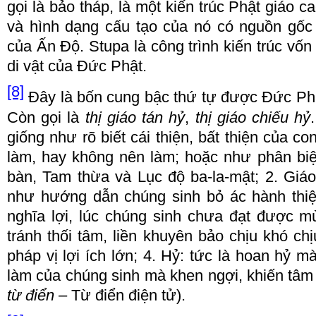
g
ọ
i l
à
b
ả
o th
á
p, l
à
m
ộ
t ki
ế
n tr
ú
c Ph
ậ
t gi
á
o ca
v
à
h
ì
nh d
ạ
ng c
ấ
u t
ạ
o c
ủ
a n
ó
c
ó
ngu
ồ
n g
ố
c
c
ủ
a
Ấ
n
Độ
. Stupa l
à
công tr
ì
nh ki
ế
n tr
ú
c
v
ố
n
di v
ậ
t
c
ủ
a
Đứ
c
Ph
ậ
t.
[8]
Đ
ây l
à
b
ố
n cung b
ậ
c th
ứ
t
ự đượ
c
Đứ
c Ph
C
ò
n g
ọ
i l
à
th
ị
gi
á
o t
á
n h
ỷ
,
th
ị
gi
á
o chi
ế
u h
ỷ
gi
ố
ng nh
ư
rõ bi
ế
t c
á
i thi
ệ
n, b
ấ
t thi
ệ
n c
ủ
a co
l
à
m, hay không n
ê
n l
à
m; ho
ặ
c nh
ư
phân bi
b
à
n, Tam th
ừ
a v
à
L
ụ
c
độ
ba
-
la
-
m
ậ
t; 2. Gi
á
o
nh
ư
h
ướ
ng d
ẫ
n ch
ú
ng sinh b
ỏ á
c h
à
nh thi
ngh
ĩ
a l
ợ
i, l
ú
c ch
ú
ng sinh ch
ư
a
đạ
t
đượ
c m
tr
á
nh th
ố
i tâm, li
ề
n khuy
ê
n b
ả
o ch
ị
u kh
ó
ch
ị
ph
á
p v
ị
l
ợ
i
í
ch l
ớ
n; 4. H
ỷ
: t
ứ
c l
à
hoan h
ỷ
m
l
à
m c
ủ
a ch
ú
ng sinh m
à
khen ng
ợ
i, khi
ế
n tâm
t
ừ đ
i
ể
n
–
T
ừ đ
i
ể
n
đ
i
ệ
n t
ử
)
.