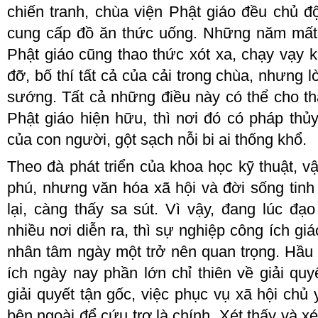
chiến tranh, chùa viện Phật giáo đều chủ 
cung cấp đồ ăn thức uống
. N
hững năm mất 
Phật giáo cũng thao thức xót xa, chạy vạy 
đỡ, bố thí tất cả của cải trong chùa, nhưng l
sướng. Tất cả những điều này
có thể cho
t
Phật giáo hiện hữu, thì nơi đó có pháp thủy
của con người, gột sạch nỗi bi ai thống khổ.
Theo đà phát triển của khoa học kỹ thuật, v
phú, nhưng văn hóa xã hội và đời sống tinh 
lại, càng thấy sa sút. Vì vậy, đang lúc đạ
nhiều nơi diễn ra, thì sự nghiệp công ích giá
nhân tâm ngày một trở nên quan trọng. Hầu
ích ngày nay phần lớn chỉ thiên về giải q
giải quyết tận gốc, việc phục vụ xã hội chủ 
bên ngoài để cứu trợ là chính. Xét thấy và xé