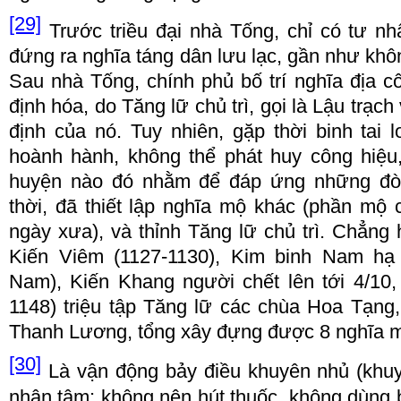
[29]
Tr
ướ
c tri
ề
u
đạ
i nh
à
T
ố
ng, ch
ỉ
c
ó
t
ư
nh
đứ
ng ra ngh
ĩ
a t
á
ng dân l
ư
u l
ạ
c, g
ầ
n nh
ư
khô
Sau nh
à
T
ố
ng, ch
í
nh ph
ủ
b
ố
tr
í
ngh
ĩ
a
đị
a c
đị
nh h
ó
a, do T
ă
ng l
ữ
ch
ủ
tr
ì
, g
ọ
i l
à
L
ậ
u
t
r
ạ
ch 
đị
nh c
ủ
a n
ó
. Tuy nhi
ê
n, g
ặ
p th
ờ
i binh tai l
ho
à
nh h
à
nh, không th
ể
ph
á
t huy công hi
ệ
u
huy
ệ
n n
à
o
đó
nh
ằ
m
để đá
p
ứ
ng nh
ữ
ng
đò
th
ờ
i,
đ
ã thi
ế
t l
ậ
p ngh
ĩ
a m
ộ
kh
á
c (ph
ầ
n m
ộ
c
ng
à
y x
ư
a), v
à
th
ỉ
nh T
ă
ng l
ữ
ch
ủ
tr
ì
. Ch
ẳ
ng 
Ki
ế
n Vi
ê
m (1127
-
1130), Kim binh Nam h
ạ
Nam), Ki
ế
n Khang ng
ườ
i ch
ế
t l
ê
n t
ớ
i 4/10,
1148
) tri
ệ
u t
ậ
p T
ă
ng l
ữ
c
á
c ch
ù
a Hoa T
ạ
ng
Thanh L
ươ
ng, t
ổ
ng xây
đự
ng
đượ
c 8 ngh
ĩ
a 
[30]
L
à
v
ậ
n
độ
ng b
ả
y
đ
i
ề
u khuy
ê
n nh
ủ
(khu
nhân tâm: không n
ê
n h
ú
t thu
ố
c, không d
ù
ng 