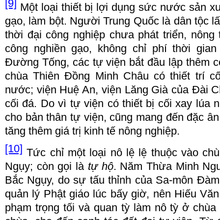
[9]
M
ộ
t lo
ạ
i thi
ế
t b
ị
l
ợ
i d
ụ
ng s
ứ
c n
ướ
c s
ả
n x
g
ạ
o, l
à
m b
ộ
t. Ng
ườ
i Trung Qu
ố
c l
à
dân t
ộ
c l
th
ờ
i
đạ
i công nghi
ệ
p ch
ư
a ph
á
t tri
ể
n, nông
công nghi
ề
n g
ạ
o, không ch
ỉ
ph
í
th
ờ
i gian
Đườ
ng T
ố
ng, c
á
c t
ự
vi
ệ
n b
ắ
t
đầ
u l
ậ
p th
ê
m c
ch
ù
a Thi
ê
n
Đồ
ng Minh Châu c
ó
thi
ế
t tr
í
c
n
ướ
c; vi
ệ
n Hu
ệ
An, vi
ệ
n L
ă
ng Gi
à
c
ủ
a
Đà
i 
c
ố
i
đá
. Do v
ì
t
ự
vi
ệ
n c
ó
thi
ế
t b
ị
c
ố
i xay l
ú
a n
cho b
ả
n thân t
ự
vi
ệ
n, c
ũ
ng mang
đế
n
đặ
c ân
t
ă
ng th
ê
m gi
á
tr
ị
kinh t
ế
nông nghi
ệ
p.
[10]
T
ứ
c ch
ỉ
m
ộ
t lo
ạ
i nô l
ệ
l
ệ
thu
ộ
c v
à
o ch
ù
Ng
ụ
y; c
ò
n g
ọ
i l
à
t
ự
h
ộ
. N
ă
m Th
ừ
a Minh Ng
B
ắ
c Ng
ụ
y, do s
ự
t
ấ
u th
ỉ
nh c
ủ
a Sa
-
môn
Đà
m
qu
ả
n lý Ph
ậ
t gi
á
o l
ú
c b
ấ
y gi
ờ
, n
ê
n Hi
ế
u V
ă
ph
ạ
m tr
ọ
ng t
ố
i v
à
quan t
ỳ
l
à
m nô t
ỳ ở
ch
ù
a 