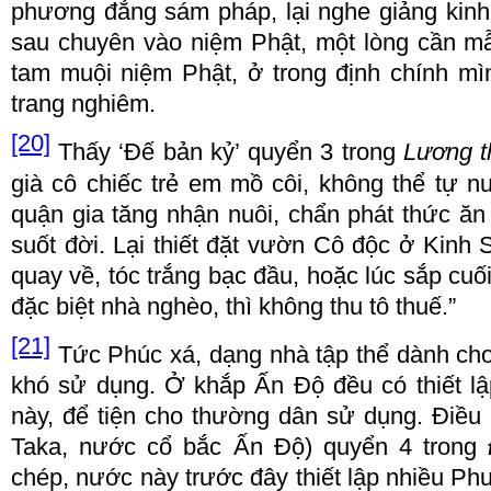
ph
ươ
ng
đẳ
ng s
á
m ph
á
p, l
ạ
i nghe gi
ả
ng kin
sau chuy
ê
n v
à
o ni
ệ
m Ph
ậ
t, m
ộ
t l
ò
ng c
ầ
n m
tam mu
ộ
i ni
ệ
m Ph
ậ
t,
ở
trong
đị
nh ch
í
nh m
ì
trang nghi
ê
m.
[20]
Th
ấ
y
‘Đế
b
ả
n k
ỷ’
quy
ể
n 3 trong
L
ươ
ng t
gi
à
cô chi
ế
c tr
ẻ
em m
ồ
côi, không th
ể
t
ự
nu
qu
ậ
n gia t
ă
ng nh
ậ
n nuôi, ch
ẩ
n ph
á
t th
ứ
c
ă
su
ố
t
đờ
i. L
ạ
i thi
ế
t
đặ
t v
ườ
n Cô
độ
c
ở
Kinh 
quay v
ề
, t
ó
c tr
ắ
ng b
ạ
c
đầ
u, ho
ặ
c l
ú
c s
ắ
p cu
ố
đặ
c bi
ệ
t nh
à
ngh
è
o, th
ì
không thu tô thu
ế
.
”
[21]
T
ứ
c Ph
ú
c x
á
, d
ạ
ng nh
à
t
ậ
p th
ể
d
à
nh cho
kh
ó
s
ử
d
ụ
ng.
Ở
kh
ắ
p
Ấ
n
Độ đề
u c
ó
thi
ế
t l
ậ
n
à
y,
để
ti
ệ
n cho th
ườ
ng dân s
ử
d
ụ
ng.
Đ
i
ề
u
Taka, n
ướ
c c
ổ
b
ắ
c
Ấ
n
Độ
) quy
ể
n 4 trong
ch
é
p, n
ướ
c n
à
y tr
ướ
c
đ
ây thi
ế
t l
ậ
p nhi
ề
u Ph