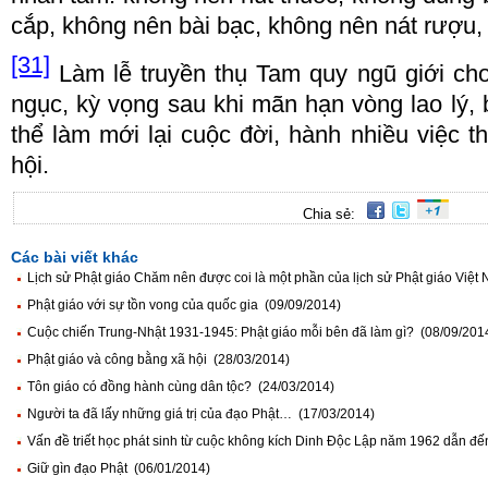
c
ắ
p, không n
ê
n b
à
i b
ạ
c, không n
ê
n n
á
t r
ượ
u,
[31]
L
à
m l
ễ
truy
ề
n th
ụ
Tam quy
n
g
ũ
gi
ớ
i ch
ng
ụ
c, k
ỳ
v
ọ
ng sau khi mãn h
ạ
n v
ò
ng lao lý, 
th
ể
l
à
m m
ớ
i l
ạ
i cu
ộ
c
đờ
i, h
à
nh nhi
ề
u vi
ệ
c th
h
ộ
i.
Chia sẻ:
Các bài viết khác
Lịch sử Phật giáo Chăm nên được coi là một phần của lịch sử Phật giáo Việt
Phật giáo với sự tồn vong của quốc gia (09/09/2014)
Cuộc chiến Trung-Nhật 1931-1945: Phật giáo mỗi bên đã làm gì? (08/09/201
Phật giáo và công bằng xã hội (28/03/2014)
Tôn giáo có đồng hành cùng dân tộc? (24/03/2014)
Người ta đã lấy những giá trị của đạo Phật… (17/03/2014)
Vấn đề triết học phát sinh từ cuộc không kích Dinh Độc Lập năm 1962 dẫn đ
Giữ gìn đạo Phật (06/01/2014)