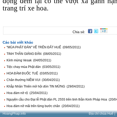
động đem lại có thể vượt xa gánh nặn
trang trí xe hoa.
Chia sẻ:
Các bài viết khác
"MÙA PHẬT ĐẢN" VỀ TRÊN ĐẤT HUẾ (09/05/2011)
TINH THẦN GIÁNG ĐẢN (08/05/2011)
Kính mừng Vesak (04/05/2011)
Tiệc chay mùa Phật đản (03/05/2011)
HOA ĐÀM ĐUỐC TUỆ (03/05/2011)
Chân thường NIỀM VUI (30/04/2011)
Khắp Nhân Thiên mở hội đón TIN MỪNG (29/04/2011)
Hoa đàm nở rộ (25/04/2011)
Nguyện cầu cho Đại lễ Phật đản PL 2555 trên tinh thần Kinh Pháp Hoa (20/0
Hoa đàm nở mãi trên từng bước chân (20/04/2011)
HoangPhap.info
Địa chỉ chùa Huế
|