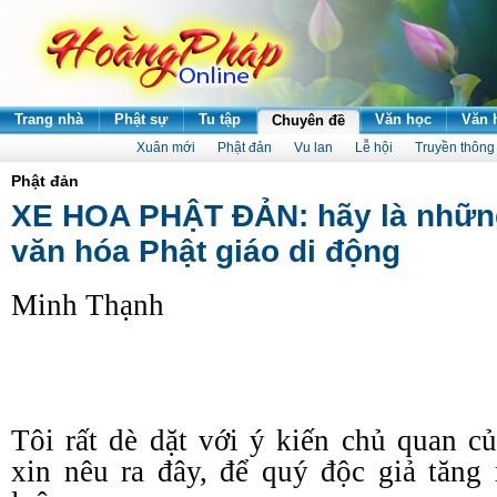
Trang nhà
Phật sự
Tu tập
Văn học
Văn 
Chuyên đề
Xuân mới
Phật đản
Vu lan
Lễ hội
Truyền thông
Phật đản
XE HOA PHẬT ĐẢN: hãy là những
văn hóa Phật giáo di động
Minh Thạnh
Tôi rất dè dặt với ý kiến chủ quan 
xin nêu ra đây, để quý độc giả tăng