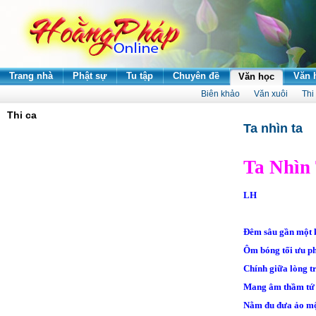
Trang nhà
Phật sự
Tu tập
Chuyên đề
Văn 
Văn học
Biên khảo
Văn xuôi
Thi
Thi ca
Ta nhìn ta
Ta Nhìn
LH
Đêm sâu gần một 
Ôm bóng tối ưu p
Chính giữa lòng t
Mang âm thầm tứ
Nằm đu đưa ảo m