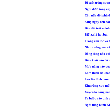
Đi suốt trùng sươ
Ngồi dưới tàng c
Còn nữa đời phù 
Sáng ngày bên đầu
Bên đất trời mên
Biết ta là hạt bụi
Trong cơn lốc vô 
Nhìn xuống vào s
Dòng sông nào vơ
Biển khơi nào đã 
Mưa nắng nào qu
Làm thiền sư kho
Leo lên đỉnh non 
Khu rừng xưa mấ
Xuyên lá nắng nào
Ta bước vào tịnh 
Ngồi tụng Kinh K