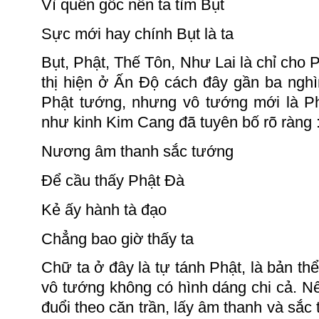
Vì quên gốc nên ta tìm Bụt
Sực mới hay chính Bụt là ta
Bụt, Phật, Thế Tôn, Như Lai là chỉ cho 
thị hiện ở Ấn Độ cách đây gần ba ngh
Phật tướng, nhưng vô tướng mới là Ph
như kinh Kim Cang đã tuyên bố rõ
ràng 
Nương âm thanh sắc tướng
Để cầu thấy Phật Đà
Kẻ ấy hành tà đạo
Chẳng bao giờ thấy ta
Chữ ta ở đây là tự tánh Phật, là bản th
vô tướng không có hình dáng chi cả.
Nế
đuổi theo căn trần, lấy âm thanh và sắc