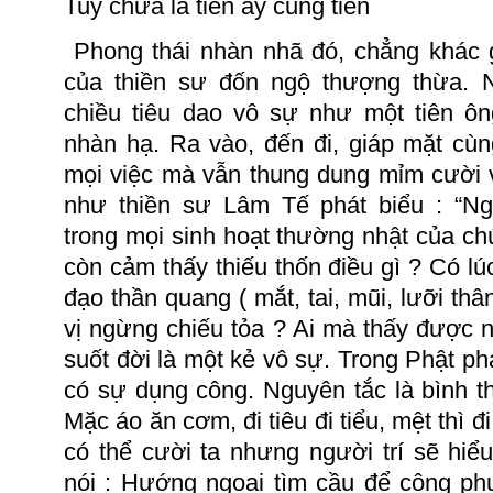
Tuy chửa là tiên ấy cũng tiên
Phong thái
nhàn nhã
đó, chẳng khác g
của thiền sư đốn ngộ thượng thừa.
chiều tiêu dao vô sự như một tiên ôn
nhàn hạ.
Ra vào, đến đi, giáp mặt cùn
mọi việc mà vẫn th
u
ng
dung
mỉm cười 
như thiền sư Lâm Tế phát
biểu :
“Ng
trong mọi sinh hoạt thường nhật của chú
còn cảm thấy thiếu thốn điều gì ?
Có lú
đạo thần quang
( mắt
, tai, mũi, lưỡi th
vị ngừng chiếu tỏa ?
Ai mà thấy được n
suốt đời là một kẻ vô sự.
Trong Phật ph
có sự dụng công.
Nguyên tắc là bình 
Mặc áo
ăn
cơm, đi tiêu đi tiểu, mệt thì đ
có thể cười ta nhưng người trí sẽ hiể
nói :
Hướng ngoại tìm cầu để công phu