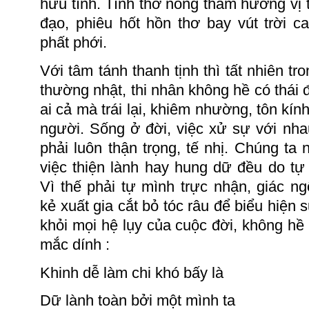
hữu tình.
Tình thơ nồng thắm hương vị 
đạo, phiêu hốt hồn thơ bay vút
trời 
ph
ất
phới.
Với tâm tánh thanh tịnh thì tất nhiên tr
thường nhật, thi nhân không hề có thái 
ai cả mà trái lại, khiêm nhường, tôn kín
người.
Sống ở đời, việc xử sự với nha
phải luôn thận trọng, tế nhị.
Chúng ta nê
việc thiện lành hay hung dữ đều do tự
Vì thế phải tự mình trực nhận, giác n
kẻ xuất gia cắt bỏ tóc râu để biểu hiện s
khỏi mọi hệ lụy của cuộc đời, không hề 
mắc
dính :
Khinh dễ làm chi khó bấy là
Dữ lành toàn bởi một mình ta