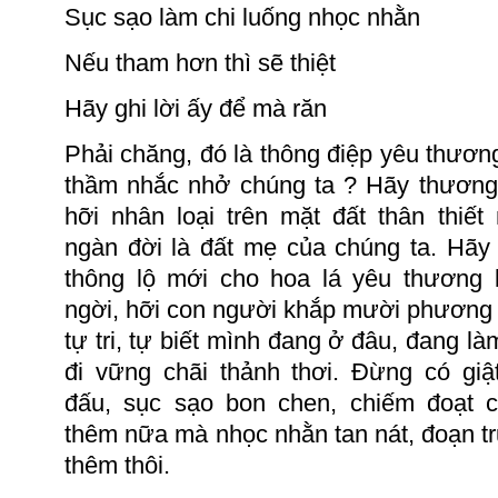
Sục sạo làm chi luống nhọc nhằn
Nếu tham hơn thì sẽ thiệt
Hãy ghi lời ấy để mà răn
Phải chăng, đó là thông điệp
y
êu
t
hươn
thầm nhắc nhở chúng ta ? Hãy thương
hỡi nhân loại trên mặt đất thân thiết
ngàn đời là đất mẹ của chúng ta.
Hãy 
thông lộ mới cho hoa lá yêu thương 
ngời, hỡi con người khắp mười phương t
tự tri, tự
biết
mình đang ở đâu, đang làm
đi vững chãi thảnh thơi
.
Đừng có
giậ
đấu,
sục sạo
bon chen,
chiếm đoạt c
thêm nữa mà nhọc nhằn
tan nát, đoạn 
th
êm
thôi.