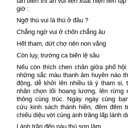
tan biến thì an vui liền xuất hiện liền lậ
giờ :
Ngỡ thú vui là thú ở
đâu ?
Chẳng ngờ vui ở chốn chẳng âu
Hết tham, dứt chợ nên non vắng
Còn lụy, trường ca biến lệ sầu
Nếu còn thích
chen
chân giữa ph
ố hội
những
sắc màu thanh âm
huyên náo th
động, dễ khởi lên nhiều tà ý tham si, ti
nhân chọn lối hoang lương, lên rừng 
thông cùng trúc. Ngày ngày cùng bạ
cứu kinh sách thánh hiền, đêm đêm tr
chiếu diệu vời cùng ánh trăng lấp lánh 
Lánh trần đến náu thú sơn lâm