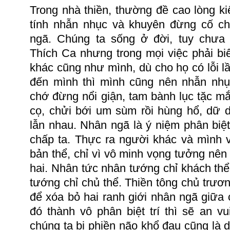
Trong nhà thiền, thường đề cao lòng k
tính nhẫn nhục và khuyên đừng cố c
ngã.
Chúng ta sống ở đời, tuy chưa 
Thích Ca nhưng trong mọi việc phải bi
khác cũng như mình, dù cho họ có lỗi 
đến mình thì mình cũng nên nhẫn nhụ
chớ đừng nổi giận, tam bành lục tặc mắ
cọ, chửi bới um sùm rồi hùng hổ, dữ 
lẫn nhau.
Nhân ngã là ý niệm phân biệ
chấp ta.
Thực ra người khác và mình 
bản thể, chỉ vì vô minh vọng tưởng nên
hai.
Nhân tức nhân tướng chỉ khách thể
tướng chỉ chủ thể.
Thiền tông chủ trươ
để xóa bỏ hai ranh giới nhân ngã giữa
đó thành vô phân biệt trí thì sẽ an
vu
chúng ta bị phiền não khổ đau cũng là 