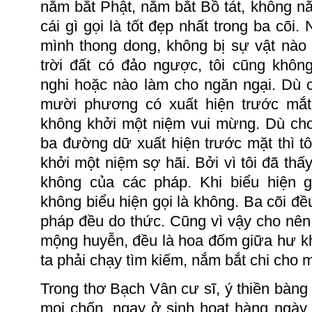
nắm bắt Phật, nắm bắt Bồ tát, không 
cái gì gọi là tốt đẹp nhất trong ba cõi.
mình thong dong, không bị sự vật nào 
trời đất có đảo ngược, tôi cũng khôn
nghi hoặc nào làm cho ngăn ngại.
Dù 
mười phương có xuất hiện trước mắt 
không khởi một niệm vui mừng.
Dù cho
ba đường dữ xuất hiện trước mặt thì t
khởi một niệm sợ hãi.
Bởi vì tôi đã th
không của các pháp.
Khi biểu hiện g
không biểu hiện gọi là không.
Ba cõi đề
pháp đều do thức.
Cũng vì vậy cho nên 
mộng huyễn, đều là hoa đốm giữa hư k
ta phải chạy tìm kiếm, nắm bắt chi cho 
Trong thơ Bạch Vân cư sĩ, ý thiền bàng
mọi chốn, ngay ở sinh hoạt hàng ngày