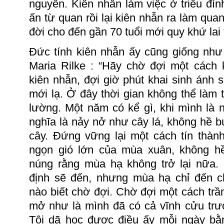
nguyên.
Kiên
nhẫn làm việc ở triều đìn
ấn từ quan rồi lại kiên nhẫn ra làm quan
đời cho đến gần 70 tuổi mới quy khứ lai 
Đức tính kiên nhẫn ấy cũng giống như 
Maria
Rilke :
“Hãy chờ đợi một cách 
kiên nhẫn, đợi giờ phút khai sinh ánh 
mới lạ. Ở đây thời gian không thể làm 
lường.
Một năm có kể gì, khi mình là n
nghĩa là nảy nở như cây lá, không hề 
cây.
Đứng vững lại một cách tín thành
ngọn gió lớn của mùa xuân, không h
núng rằng mùa hạ không trở lại nữa.
định sẽ đến, nhưng mùa hạ chỉ đến 
nào biết chờ đợi.
Chờ đợi một cách trầ
mở như là mình đã có cả vĩnh cửu trư
Tôi dã học được điều ấy mỗi ngày bằ