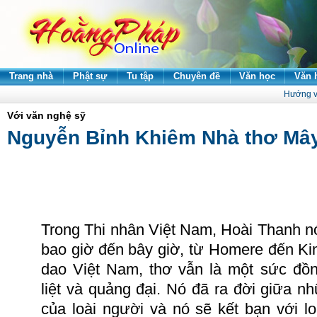
Trang nhà
Phật sự
Tu tập
Chuyên đề
Văn học
Văn 
Hướng v
Với văn nghệ sỹ
Nguyễn Bỉnh Khiêm Nhà thơ Mâ
Trong Thi nhân Việt Nam, Hoài Thanh nó
bao giờ đến bây giờ, từ Homere đến Ki
dao Việt Nam, thơ vẫn là một sức đ
liệt và quảng đại.
Nó đã ra đời giữa nh
của loài người và nó sẽ kết bạn với l