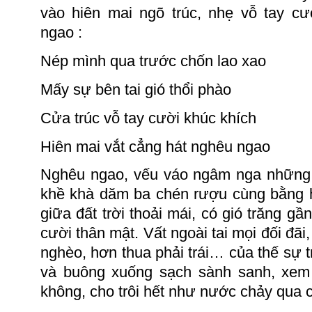
vào hiên mai ngõ trúc, nhẹ vỗ tay cư
ngao :
Nép mình qua trước chốn
lao
xao
Mấy sự bên
tai
gió thổi phào
Cửa trúc vỗ
tay
cười khúc khích
Hiên mai vắt cẳng hát nghêu ngao
Nghêu ngao, vếu váo ngâm nga những 
khề khà dăm ba chén rượu cùng bằng h
giữa đất trời thoải mái, có gió trăng gầ
cười thân mật. Vất ngoài
tai
mọi đối đãi,
nghèo, hơn thua phải trái… của thế sự t
và buông xuống sạch sành sanh, xe
không, cho trôi hết như nước chảy qua