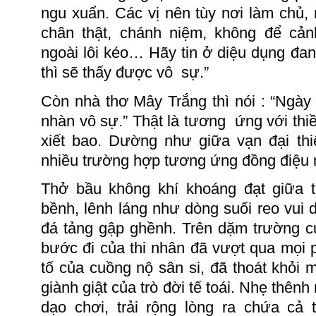
ngu xuẩn. Các vị nên tùy nơi làm chủ,
chân thật, chánh niệm, không để cả
ngoài lôi kéo… Hãy tin ở diệu dụng đa
thì sẽ thấy được
vô
sự
.”
Còn nhà thơ Mây Trắng thì nói : “Ngày 
nhàn vô sự
.
”
Thật là
tương
ứng
với thi
xiết bao. Dường như giữa vạn đại th
nhiều trường hợp tương ứng đồng điệu 
Thở bầu không khí khoáng đạt giữa t
bềnh, lênh láng như dòng suối reo vui 
đá tảng gập ghềnh.
Trên dặm trường cu
bước đi của thi nhân đã vượt qua mọi
tố của cuồng nộ sân si, đã thoát khỏi m
giành giật của trò đời tế toái.
Nhẹ th
ênh
dạo chơi, trải rộng lòng ra chứa cả 