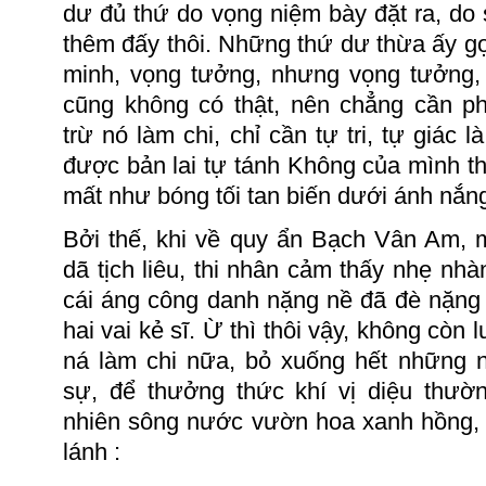
dư đủ thứ do vọng niệm bày đặt ra, do 
thêm đấy thôi. Những thứ dư thừa ấy g
minh,
vọng tưởng,
nhưng
vọng tưởng
cũng không có thật
,
nên chẳng cần ph
trừ nó làm chi, chỉ cần tự tri, tự giác l
được bản lai tự tánh Không của mình th
mất như bóng tối tan biến dưới ánh nắng
Bởi thế, khi về quy ẩn Bạch Vân Am, 
dã tịch liêu, thi nhân cảm thấy nhẹ nhàn
cái áng công danh nặng nề đã đè nặng 
hai vai kẻ sĩ. Ừ thì thôi vậy, không còn 
ná làm chi
nữa, bỏ
xuống hết
những n
sự, để
thưởng thức khí vị diệu thư
nhiên sông nước
vườn hoa
xanh hồng
lánh
: