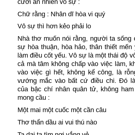
cười an nhiên vô
sự
:
Chữ
rằng :
Nhân dĩ hòa vi quý
Vô sự thì hơn kẻo phải lo
Nhà thơ
muốn nói rằng, người ta sống 
sự hòa thuận, hòa hảo, thân thiết mến
làm điều cốt yếu. Vô sự là một thái độ vô 
cả mà tâm không chấp vào việc làm, k
vào việc gì hết, không kể công, là rỗ
vướng mắc vào bất cứ điều chi. Đó l
của bậc chí nhân quân tử,
không ham
mong
cầu :
Một mai một cuốc một cần câu
Thơ thẩn dầu ai vui thú nào
Ta dại ta tìm nơi vắng vẻ