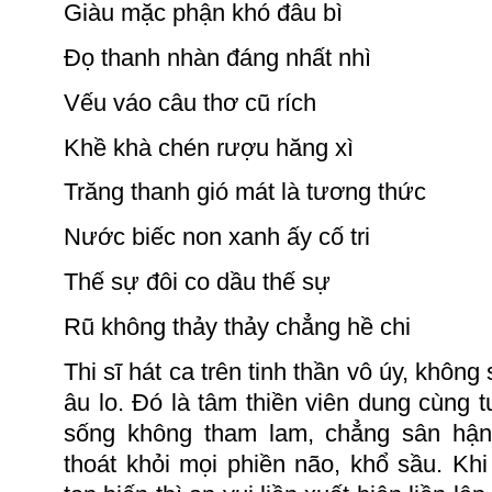
Giàu mặc phận khó đâu bì
Đọ thanh nhàn đáng nhất nhì
Vếu váo câu thơ cũ rích
Khề khà chén rượu hăng xì
Trăng thanh gió mát là tương thức
Nước biếc non xanh ấy cố tri
Thế sự đôi co dầu thế sự
Rũ không thảy thảy chẳng hề chi
Thi
sĩ hát ca trên
tinh thần vô úy, không 
âu lo.
Đó là
t
âm
t
hiền
viên dung cùng tu
sống không
tham lam,
chẳng
sân hận
thoát khỏi mọi phiền não, khổ sầu. Kh