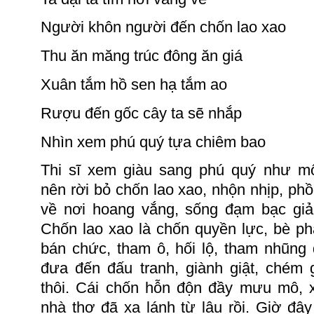
Người khôn người đến chốn
lao
xao
Thu
ăn
măng trúc đông ăn giá
Xuân tắm hồ sen hạ tắm ao
Rượu đến gốc cây ta sẽ nhắp
Nhìn xem phú quý tựa chiêm bao
Thi sĩ xem giàu sang phú quý như m
nên rời bỏ chốn lao xao, nhộn nhịp, phồ
về nơi hoang vắng, sống đạm bạc giả
Chốn lao xao là chốn quyền lực, bè p
bán chức, tham ô, hối lộ, tham nhũng
đưa đến đấu tranh, giàn
h
giật, chém g
thôi. Cái chốn hỗn độn đầy mưu mô, x
nhà thơ đã xa lánh từ lâu rồi.
Giờ đây