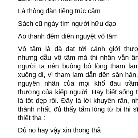
Lá thông đàn tiếng trúc cầm
Sách cũ ngày tìm người hữu đạo
Ao thanh đêm diễn nguyệt vô tâm
Vô tâm là đã đạt tới cảnh giới thượ
nhưng dẫu vô tâm mà thi nhân vẫn
â
người ta nên buông bỏ lòng tham l
xuống đi, v
ì tham lam dẫn đến sân hận,
nguyên nhân của mọi khổ đ
au
trầm
thương của kiếp người
.
Hãy biết
sống tr
là tốt đẹp rồi.
Đấy là lời
khuyên răn, n
thành nhất, đủ thấy tấm lòng từ bi
thi s
thiết tha :
Đủ no hay vậy xin thong thả