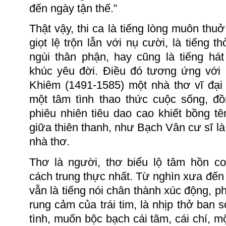
đến ngày tận thế.”
Thật vậy, thi ca là tiếng lòng muôn thuở
giọt lệ trộn lẫn với nụ cười, là tiếng t
ngùi thân phận, hay cũng là tiếng há
khúc yêu đời. Điều đó tương ứng với
Khiêm (1491-1585) một nhà thơ vĩ đại
một tâm tình thao thức cuộc sống, đồ
phiêu nhiên tiêu dao cao khiết bồng t
giữa thiên thanh, như Bạch Vân cư sĩ là 
nhà thơ.
Thơ là người, thơ biểu lộ tâm hồn c
cách trung thực nhất. Từ nghìn xưa đến
vẫn là tiếng nói chân thành xúc động, ph
rung cảm của trái tim
,
là nhịp thở ban 
tình, muốn bộc bạch cái tâm, cái chí, mộ