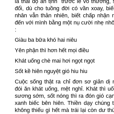
là thái độ an tịnh
trước lẽ vô thường, s
đổi, dù cho tuồng đời có vần xoay, biế
nhân vẫn thản nhiên, biết chấp nhận 
đến với mình bằng một nụ cười nhẹ nh
:
Giàu ba bữa khó hai niêu
Yên phận thì hơn hết mọi điều
Khát uống chè mai hơi ngọt ngọt
Sốt kề hiên nguyệt gió hiu hiu
Cuộc sống thật ra chỉ đơn sơ giản dị 
đói
ăn
khát uống, mệt nghỉ.
Khát thì u
sương sớm, sốt nóng thì ra đón gió cạ
xanh biếc bên hiên.
Thiền dạy chúng t
không thiếu gì hết mà trái lại còn dư t