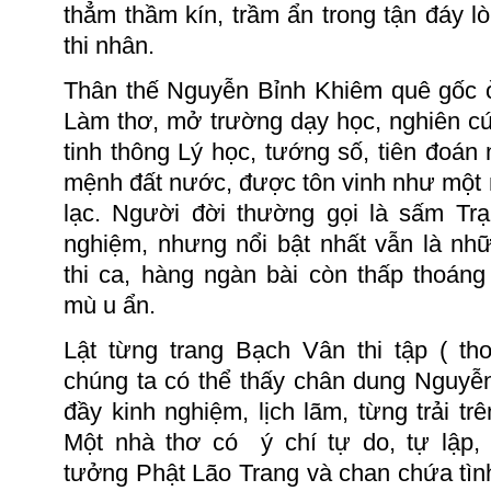
thẳm thầm kín, trầm ẩn trong tận đáy lòn
thi nhân.
Thân thế Nguyễn Bỉnh Khiêm quê gốc 
Làm thơ, mở trường dạy học, nghiên cứ
tinh thông Lý học, tướng số, tiên đoán
mệnh đất nước, được tôn vinh như một nhà
lạc.
Người đời thường gọi là sấm Trạn
nghiệm, nhưng nổi bật nhất vẫn là nh
thi ca, hàng ngàn bài còn thấp thoán
mù u ẩn.
Lật từng trang Bạch Vân thi tập
( th
chúng ta có thể thấy chân dung Nguyễ
đầy kinh nghiệm, lịch lãm, từng trải tr
Một nhà thơ
có
ý
chí tự do, tự lập,
tưởng Phật Lão Trang và chan chứa tì