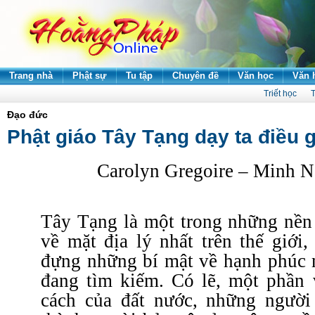
Trang nhà
Phật sự
Tu tập
Chuyên đề
Văn học
Văn 
Triết học
T
Đạo đức
Phật giáo Tây Tạng dạy ta điều 
Carolyn Gregoire – Minh N
Tây Tạng là một trong những nền 
về mặt địa lý nhất trên thế giới
đựng những bí mật về hạnh phúc m
đang tìm kiếm. Có lẽ, một phần v
cách của đất nước, những người