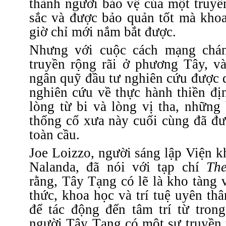
thành người bảo vệ của một truyền
sắc và được bảo quản tốt mà khoa
giờ chỉ mới nắm bắt được.
Nhưng với cuộc cách mạng chá
truyền rộng rãi ở phương Tây, v
ngân
quỹ đầu tư nghiên cứu được d
nghiên cứu về thực hành thiền đị
lòng từ bi và lòng vị tha, những
thống cổ xưa này cuối cùng đã đư
toàn cầu.
Joe Loizzo, người sáng lập Viện k
Nalanda, đã nói với tạp chí
The
rằng, Tây Tạng có lẽ là kho tàng v
thức, khoa học và trí tuệ uyên th
để tác động đến tâm trí từ tron
người Tây Tạng có một sự truyền 