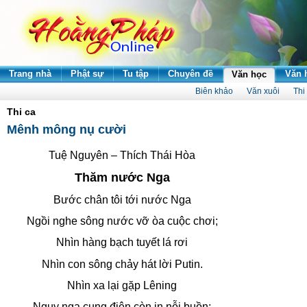
Trang nhà
Phật sự
Tu tập
Chuyên đề
Văn 
Văn học
Biên khảo
Văn xuôi
Thi
Thi ca
Mênh mông nụ cười
Tuệ Nguyên – Thích Thái Hòa
Thăm nước Nga
Bước chân tôi tới nước Nga
Ngồi nghe sông nước vỡ òa cuộc chơi;
Nhìn hàng bạch tuyết lá rơi
Nhìn con sông chảy hát lời Putin.
Nhìn xa lại gặp Lêning
Nguy nga cung điện còn in nỗi buồn;